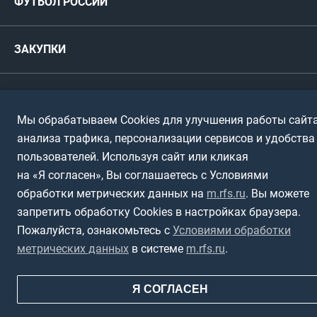
ФУТБОЛ РОССИИ
Международные
Комитеты и комиссии
Спонсоры и партнеры
Титулы и трофеи
Футбол
Женщины
Турниры сборных
ЗАКУПКИ
Регионы
Футзал
Студенты
Турниры клубов
Календарный план
Пляжный
Любители
© 1999-2026, Российский футбольный союз
Документы
Мы обрабатываем Cookies для улучшения работы сайта
Мини-футбол
Спортшколы
Горячая линия
анализа трафика, персонализации сервисов и удобства
пользователей. Используя сайт или кликая
Контактная информация
ПОДА-футбол
Дети
на «Я согласен», Вы соглашаетесь с Условиями
Политика обработки персональных данных
обработки метрических данных на
m.rfs.ru
. Вы можете
Футбольное двоеборье
Ветераны
Использование информации
запретить обработку Cookies в настройках браузера.
Полная версия сайта
Интерактивный
Спортсмены с ОВЗ
Пожалуйста, ознакомьтесь с
Условиями обработки
метрических данных
в системе
m.rfs.ru
.
Я СОГЛАСЕН