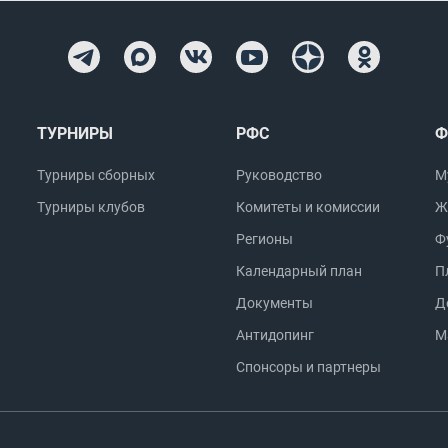
ТУРНИРЫ
РФС
Ф
Турниры сборных
Руководство
М
Турниры клубов
Комитеты и комиссии
Ж
Регионы
Ф
Календарный план
П
Документы
Д
Антидопинг
М
Спонсоры и партнеры