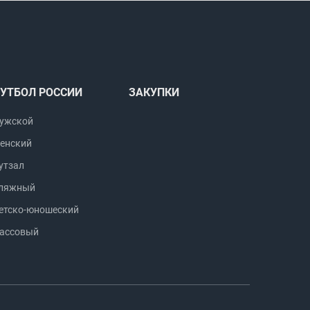
УТБОЛ РОССИИ
ЗАКУПКИ
ужской
енский
утзал
ляжный
етско-юношеский
ассовый