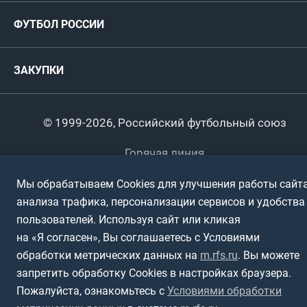
Руководство
Антидопинг
Пляжный футбол
ФУТБОЛ РОССИИ
Международные
Комитеты и комиссии
Спонсоры и партнеры
Титулы и трофеи
Футбол
Женщины
Турниры сборных
ЗАКУПКИ
Регионы
Футзал
Студенты
Турниры клубов
Календарный план
Пляжный
Любители
© 1999-2026, Российский футбольный союз
Документы
Мини-футбол
Спортшколы
Горячая линия
Контактная информация
ПОДА-футбол
Дети
Мы обрабатываем Cookies для улучшения работы сайта
Политика обработки персональных данных
анализа трафика, персонализации сервисов и удобства
Футбольное двоеборье
Ветераны
Использование информации
пользователей. Используя сайт или кликая
на «Я согласен», Вы соглашаетесь с Условиями
Полная версия сайта
Интерактивный
Спортсмены с ОВЗ
обработки метрических данных на
m.rfs.ru
. Вы можете
запретить обработку Cookies в настройках браузера.
Пожалуйста, ознакомьтесь с
Условиями обработки