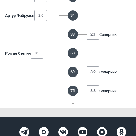
2:0
34'
Артур Файрузов
38'
2:1
Соперник
3:1
68'
Роман Степин
69'
3:2
Соперник
75'
3:3
Соперник