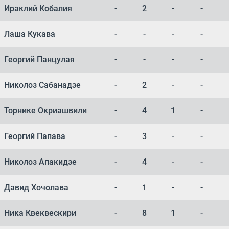
Ираклий Кобалия
-
2
-
-
Лаша Кукава
-
-
-
-
Георгий Панцулая
-
-
-
-
Николоз Сабанадзе
-
2
-
-
Торнике Окриашвили
-
4
1
-
Георгий Папава
-
3
-
-
Николоз Апакидзе
-
4
-
-
Давид Хочолава
-
1
-
-
Ника Квеквескири
-
8
1
-