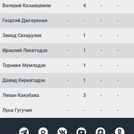
Валерий Казаишвили
-
4
-
-
Георгий Джгереная
-
-
-
-
Звиад Сихарулия
-
1
-
-
Ираклий Леквтадзе
-
1
-
-
Торнике Мумладзе
-
1
-
-
Давид Киркитадзе
-
1
-
-
Леван Какубава
-
3
-
-
Лука Гугучия
-
-
-
-