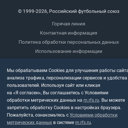
Календарный план
Пляжный
Любители
© 1999-2026, Российский футбольный союз
Документы
Мини-футбол
Спортшколы
Горячая линия
Контактная информация
ПОДА-футбол
Дети
Политика обработки персональных данных
Футбольное двоеборье
Ветераны
Использование информации
Полная версия сайта
Интерактивный
Спортсмены с ОВЗ
Мы обрабатываем Cookies для улучшения работы сайта
анализа трафика, персонализации сервисов и удобства
пользователей. Используя сайт или кликая
на «Я согласен», Вы соглашаетесь с Условиями
обработки метрических данных на
m.rfs.ru
. Вы можете
запретить обработку Cookies в настройках браузера.
Пожалуйста, ознакомьтесь с
Условиями обработки
метрических данных
в системе
m.rfs.ru
.