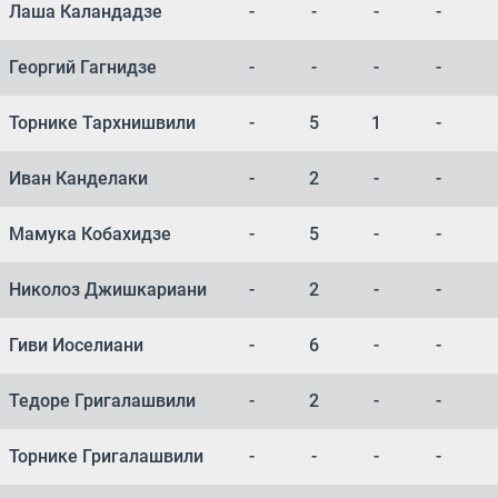
Лаша Каландадзе
-
-
-
-
Георгий Гагнидзе
-
-
-
-
Торнике Тархнишвили
-
5
1
-
Иван Канделаки
-
2
-
-
Мамука Кобахидзе
-
5
-
-
Николоз Джишкариани
-
2
-
-
Гиви Иоселиани
-
6
-
-
Тедоре Григалашвили
-
2
-
-
Торнике Григалашвили
-
-
-
-