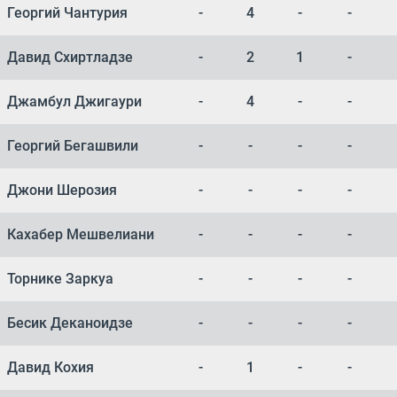
Георгий Чантурия
-
4
-
-
Давид Схиртладзе
-
2
1
-
Джамбул Джигаури
-
4
-
-
Георгий Бегашвили
-
-
-
-
Джони Шерозия
-
-
-
-
Кахабер Мешвелиани
-
-
-
-
Торнике Заркуа
-
-
-
-
Бесик Деканоидзе
-
-
-
-
Давид Кохия
-
1
-
-