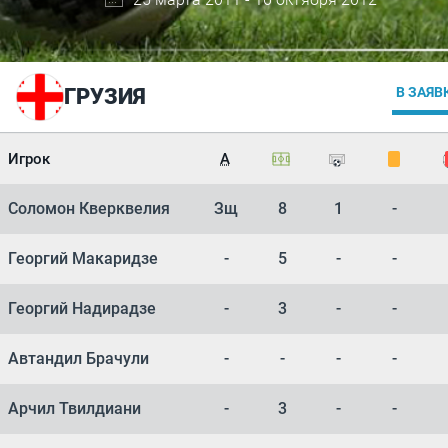
ГРУЗИЯ
В ЗАЯВ
Игрок
А
Соломон Кверквелия
Зщ
8
1
-
Георгий Макаридзе
-
5
-
-
Георгий Надирадзе
-
3
-
-
Автандил Брачули
-
-
-
-
Арчил Твилдиани
-
3
-
-