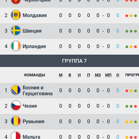
2
Молдавия
0
0
0
0
0
-
0
0
3
Швеция
0
0
0
0
0
-
0
0
4
Ирландия
0
0
0
0
0
-
0
0
ГРУППА 7
КОМАНДЫ
М
В
Н
П
МЗ
МП
О
ПРОГР
Босния и
1
0
0
0
0
0
-
0
0
Герцеговина
2
Чехия
0
0
0
0
0
-
0
0
3
Румыния
0
0
0
0
0
-
0
0
4
Мальта
0
0
0
0
0
-
0
0