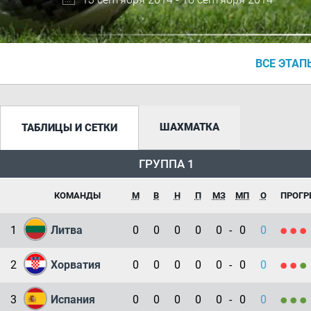
ВСЕ ЭТАП
ШАХМАТКА
ТАБЛИЦЫ И СЕТКИ
ГРУППА 1
КОМАНДЫ
М
В
Н
П
МЗ
МП
О
ПРОГР
1
Литва
0
0
0
0
0
-
0
0
2
Хорватия
0
0
0
0
0
-
0
0
3
Испания
0
0
0
0
0
-
0
0