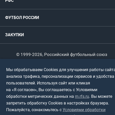
РФС
Футзал
ФИФА/УЕФА
Руководство
Антидопинг
Пляжный футбол
ФУТБОЛ РОССИИ
Международные
Комитеты и комиссии
Спонсоры и партнеры
Титулы и трофеи
Футбол
Женщины
Турниры сборных
ЗАКУПКИ
Регионы
Футзал
Студенты
Турниры клубов
Календарный план
Пляжный
Любители
© 1999-2026, Российский футбольный союз
Документы
Мини-футбол
Спортшколы
Горячая линия
Мы обрабатываем Cookies для улучшения работы сайта
Контактная информация
анализа трафика, персонализации сервисов и удобства
ПОДА-футбол
Дети
Политика обработки персональных данных
пользователей. Используя сайт или кликая
Футбольное двоеборье
Ветераны
на «Я согласен», Вы соглашаетесь с Условиями
Использование информации
обработки метрических данных на
m.rfs.ru
. Вы можете
Полная версия сайта
Интерактивный
Спортсмены с ОВЗ
запретить обработку Cookies в настройках браузера.
Пожалуйста, ознакомьтесь с
Условиями обработки