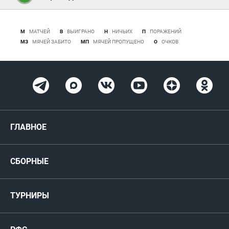
М
МАТЧЕЙ
В
ВЫИГРАНО
Н
НИЧЬИХ
П
ПОРАЖЕНИЙ
МЗ
МЯЧЕЙ ЗАБИТО
МП
МЯЧЕЙ ПРОПУЩЕНО
О
ОЧКОВ
ГЛАВНОЕ
Новости
СБОРНЫЕ
Медиа
Мужские
ТУРНИРЫ
Карта болельщика
Женские
РФС
Пресс-центр