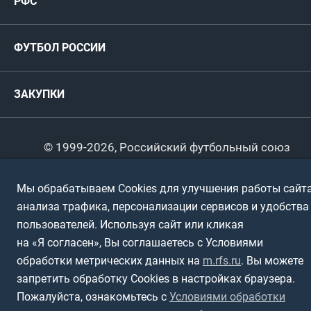
РФС
Футзал
ФИФА/УЕФА
Руководство
Антидопинг
Пляжный футбол
ФУТБОЛ РОССИИ
Международные
Комитеты и комиссии
Спонсоры и партнеры
Титулы и трофеи
Футбол
Женщины
Турниры сборных
ЗАКУПКИ
Регионы
Футзал
Студенты
Турниры клубов
Календарный план
Пляжный
Любители
© 1999-2026, Российский футбольный союз
Документы
Мини-футбол
Спортшколы
Горячая линия
Мы обрабатываем Cookies для улучшения работы сайта
Контактная информация
анализа трафика, персонализации сервисов и удобства
ПОДА-футбол
Дети
Политика обработки персональных данных
пользователей. Используя сайт или кликая
Футбольное двоеборье
Ветераны
на «Я согласен», Вы соглашаетесь с Условиями
Использование информации
обработки метрических данных на
m.rfs.ru
. Вы можете
Полная версия сайта
Интерактивный
Спортсмены с ОВЗ
запретить обработку Cookies в настройках браузера.
Пожалуйста, ознакомьтесь с
Условиями обработки