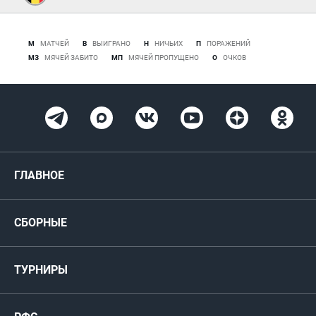
М
МАТЧЕЙ
В
ВЫИГРАНО
Н
НИЧЬИХ
П
ПОРАЖЕНИЙ
МЗ
МЯЧЕЙ ЗАБИТО
МП
МЯЧЕЙ ПРОПУЩЕНО
О
ОЧКОВ
ГЛАВНОЕ
Новости
СБОРНЫЕ
Медиа
Мужские
ТУРНИРЫ
Карта болельщика
Женские
РФС
Пресс-центр