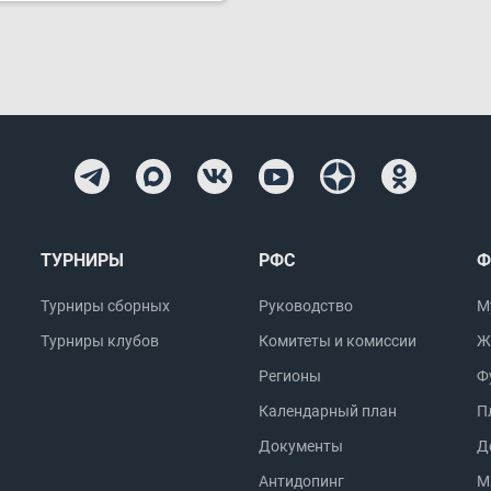
ТУРНИРЫ
РФС
Ф
Турниры сборных
Руководство
М
Турниры клубов
Комитеты и комиссии
Ж
Регионы
Ф
Календарный план
П
Документы
Д
Антидопинг
М