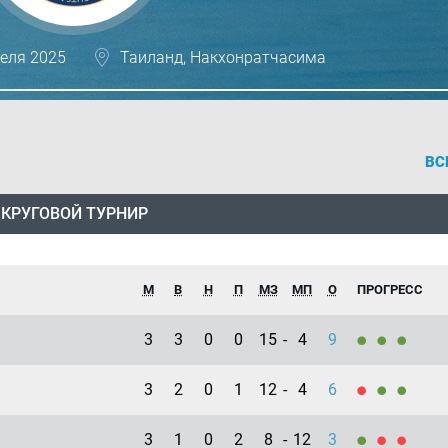
реля 2025
Таиланд, Накхонратчасима
ВС
КРУГОВОЙ ТУРНИР
М
В
Н
П
МЗ
МП
О
ПРОГРЕСС
3
3
0
0
15
-
4
9
3
2
0
1
12
-
4
6
3
1
0
2
8
-
12
3