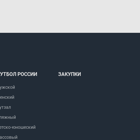
УТБОЛ РОССИИ
ЗАКУПКИ
ужской
енский
утзал
ляжный
етско-юношеский
ассовый