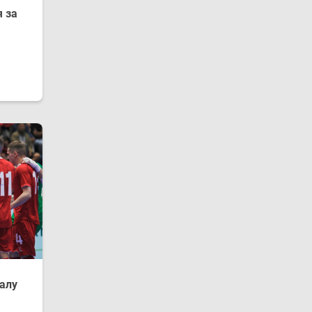
 за
залу