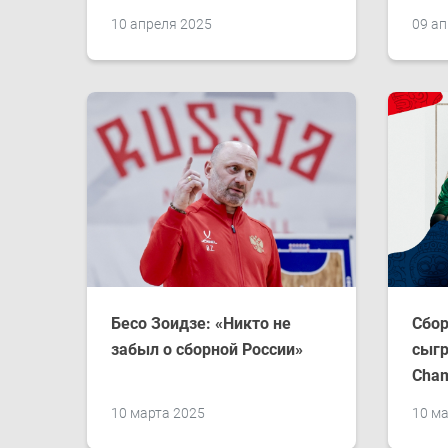
10 апреля 2025
09 ап
Бесо Зоидзе: «Никто не
Сбор
забыл о сборной России»
сыгр
Cham
10 марта 2025
10 ма