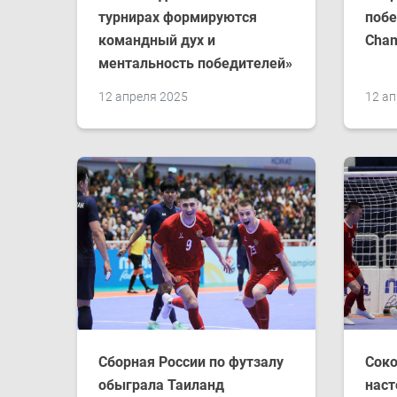
турнирах формируются
побе
командный дух и
Cham
ментальность победителей»
12 апреля 2025
12 ап
Сборная России по футзалу
Соко
обыграла Таиланд
наст