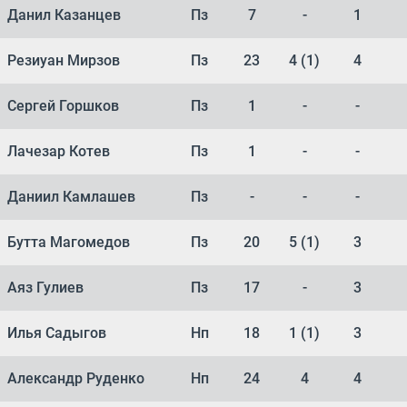
Данил Казанцев
Пз
7
-
1
Резиуан Мирзов
Пз
23
4 (1)
4
Сергей Горшков
Пз
1
-
-
Лачезар Котев
Пз
1
-
-
Даниил Камлашев
Пз
-
-
-
Бутта Магомедов
Пз
20
5 (1)
3
Аяз Гулиев
Пз
17
-
3
Илья Садыгов
Нп
18
1 (1)
3
Александр Руденко
Нп
24
4
4