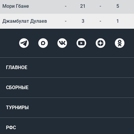
Мори Гбане
-
21
-
5
Джамбулат Дулаев
-
3
-
1
ГЛАВНОЕ
Новости
СБОРНЫЕ
Медиа
Мужские
ТУРНИРЫ
Карта болельщика
Женские
РФС
Пресс-центр
РФС
Футзал