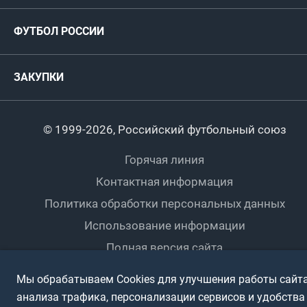
ФИФА/УЕФА
Руководство
Антидопинг
Пляжный футбол
ФУТБОЛ РОССИИ
Международные
Комитеты и комиссии
Спонсоры и партнеры
Титулы и трофеи
Футбол
Женщины
Турниры сборных
ЗАКУПКИ
Регионы
Футзал
Студенты
Турниры клубов
Календарный план
Пляжный
Любители
© 1999-2026, Российский футбольный союз
Документы
Мини-футбол
Спортшколы
Горячая линия
Контактная информация
ПОДА-футбол
Дети
Политика обработки персональных данных
Футбольное двоеборье
Ветераны
Использование информации
Полная версия сайта
Интерактивный
Спортсмены с ОВЗ
Мы обрабатываем Cookies для улучшения работы сайта
анализа трафика, персонализации сервисов и удобства