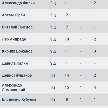
Александр Филин
Зщ
11
-
2
Артем Юран
Зщ
2
-
-
Виталий Лысцов
Зщ
7
-
-
Лео Андраде
Зщ
10
-
2
Кирилл Боженов
Зщ
11
-
3
Данила Калин
Зщ
1
-
-
Денис Глушаков
Пз
14
-
2
Александр
Пз
15
1
4
Ломовицкий
Владимир Хубулов
Пз
8
1
1