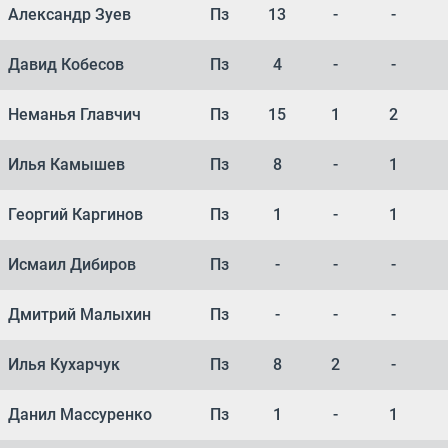
Александр Зуев
Пз
13
-
-
Давид Кобесов
Пз
4
-
-
Неманья Главчич
Пз
15
1
2
Илья Камышев
Пз
8
-
1
Георгий Каргинов
Пз
1
-
1
Исмаил Дибиров
Пз
-
-
-
Дмитрий Малыхин
Пз
-
-
-
Илья Кухарчук
Пз
8
2
-
Данил Массуренко
Пз
1
-
1