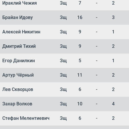
Ираклий Чежия
Зщ
7
-
2
Брайан Идову
Зщ
16
-
3
Алексей Никитин
Зщ
9
-
1
Дмитрий Тихий
Зщ
9
-
2
Егор Данилкин
Зщ
5
-
1
Артур Чёрный
Зщ
11
-
2
Лев Скворцов
Зщ
6
-
2
Захар Волков
Зщ
10
-
4
Стефан Мелентиевич
Зщ
6
-
2