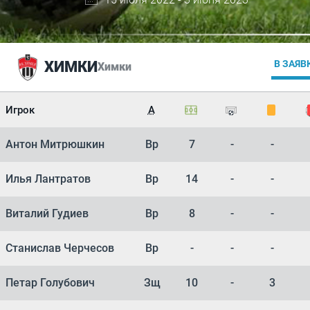
ХИМКИ
В ЗАЯВ
Химки
Игрок
А
Антон Митрюшкин
Вр
7
-
-
Илья Лантратов
Вр
14
-
-
Виталий Гудиев
Вр
8
-
-
Станислав Черчесов
Вр
-
-
-
Петар Голубович
Зщ
10
-
3