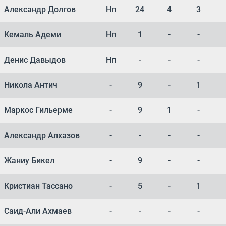
Александр Долгов
Нп
24
4
3
Кемаль Адеми
Нп
1
-
-
Денис Давыдов
Нп
-
-
-
Никола Антич
-
9
-
1
Маркос Гильерме
-
9
1
-
Александр Алхазов
-
-
-
-
Жаниу Бикел
-
9
-
-
Кристиан Тассано
-
5
-
1
Саид-Али Ахмаев
-
-
-
-