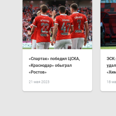
«Спартак» победил ЦСКА,
ЭСК:
«Краснодар» обыграл
удал
«Ростов»
«Хим
21 мая 2023
18 м