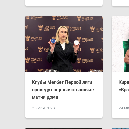
Клубы Мелбет Первой лиги
Кири
проведут первые стыковые
«Кра
матчи дома
25 мая 2023
24 м