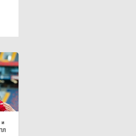
 и
РПЛ