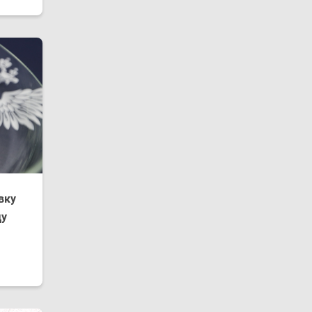
вку
ду