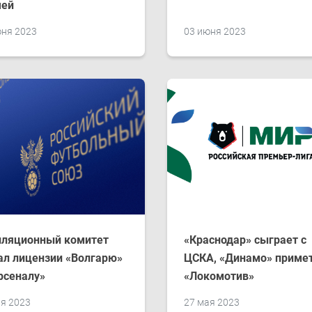
чей
юня 2023
03 июня 2023
лляционный комитет
«Краснодар» сыграет с
л лицензии «Волгарю»
ЦСКА, «Динамо» приме
рсеналу»
«Локомотив»
ая 2023
27 мая 2023