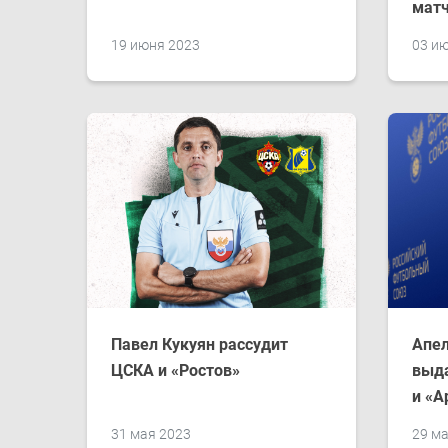
мат
19 июня 2023
03 и
Павел Кукуян рассудит
​Апе
ЦСКА и «Ростов»
выда
и «А
31 мая 2023
29 м