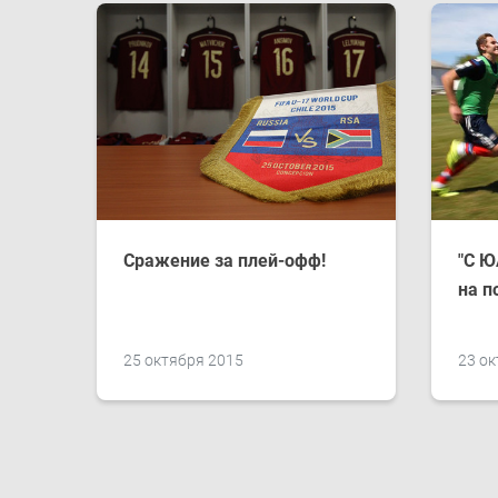
Сражение за плей-офф!
"С Ю
на п
25 октября 2015
23 ок