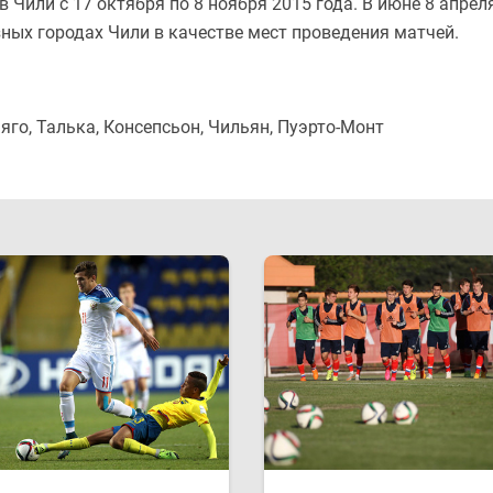
 Чили с 17 октября по 8 ноября 2015 года. В июне 8 апрел
ных городах Чили в качестве мест проведения матчей.
яго, Талька, Консепсьон, Чильян, Пуэрто-Монт