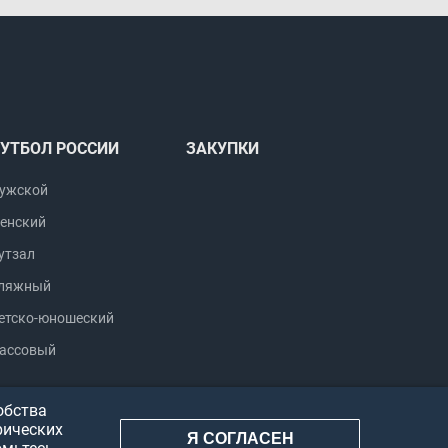
УТБОЛ РОССИИ
ЗАКУПКИ
ужской
енский
утзал
ляжный
етско-юношеский
ассовый
обства
рических
Я СОГЛАСЕН