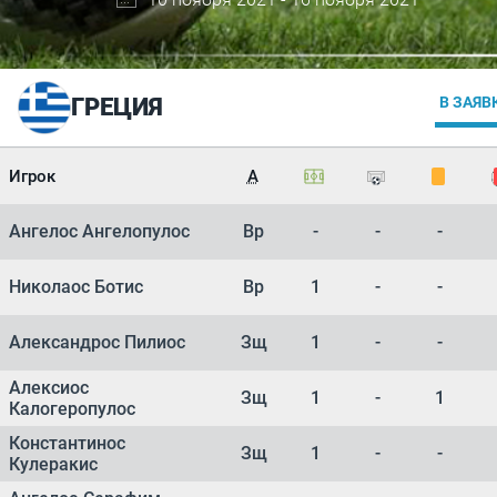
ГРЕЦИЯ
В ЗАЯВ
Игрок
А
Ангелос Ангелопулос
Вр
-
-
-
Николаос Ботис
Вр
1
-
-
Александрос Пилиос
Зщ
1
-
-
Алексиос
Зщ
1
-
1
Калогеропулос
Константинос
Зщ
1
-
-
Кулеракис