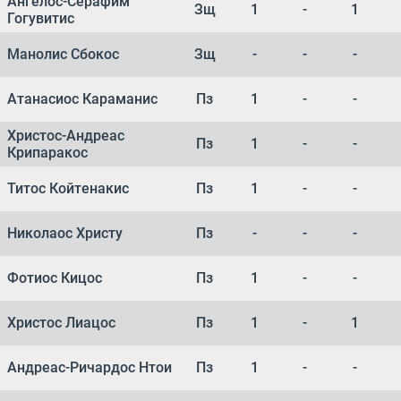
Ангелос-Серафим
Зщ
1
-
1
Гогувитис
Манолис Сбокос
Зщ
-
-
-
Атанасиос Караманис
Пз
1
-
-
Христос-Андреас
Пз
1
-
-
Крипаракос
Титос Койтенакис
Пз
1
-
-
Николаос Христу
Пз
-
-
-
Фотиос Кицос
Пз
1
-
-
Христос Лиацос
Пз
1
-
1
Андреас-Ричардос Нтои
Пз
1
-
-