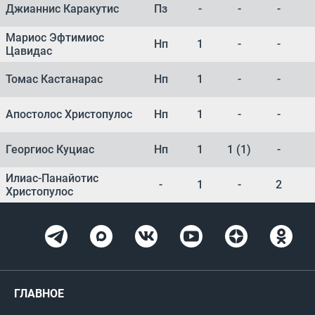
Джианнис Каракутис
Пз
-
-
-
Мариос Эфтимиос
Нп
1
-
-
Цавидас
Томас Кастанарас
Нп
1
-
-
Апостолос Христопулос
Нп
1
-
-
Георгиос Куциас
Нп
1
1 (1)
-
Илиас-Панайотис
-
1
-
2
Христопулос
ГЛАВНОЕ