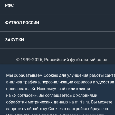
РФС
Пресс-центр
РФС
Футзал
ФИФА/УЕФА
Руководство
Антидопинг
Пляжный футбол
ФУТБОЛ РОССИИ
Международные
Комитеты и комиссии
Спонсоры и партнеры
Титулы и трофеи
Футбол
Женщины
Турниры сборных
ЗАКУПКИ
Регионы
Футзал
Студенты
Турниры клубов
Календарный план
Пляжный
Любители
© 1999-2026, Российский футбольный союз
Документы
Мини-футбол
Спортшколы
Горячая линия
Мы обрабатываем Cookies для улучшения работы сайта
Контактная информация
ПОДА-футбол
Дети
анализа трафика, персонализации сервисов и удобства
Политика обработки персональных данных
пользователей. Используя сайт или кликая
Футбольное двоеборье
Ветераны
Использование информации
на «Я согласен», Вы соглашаетесь с Условиями
обработки метрических данных на
m.rfs.ru
. Вы можете
Полная версия сайта
Интерактивный
Спортсмены с ОВЗ
запретить обработку Cookies в настройках браузера.