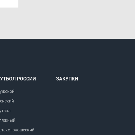
УТБОЛ РОССИИ
ЗАКУПКИ
ужской
енский
утзал
ляжный
етско-юношеский