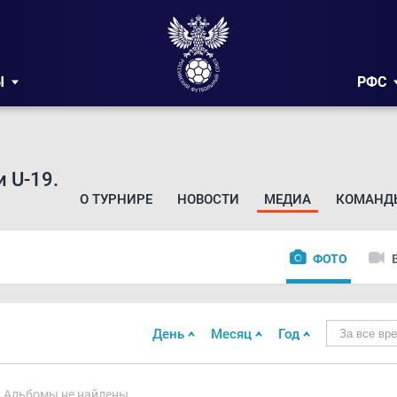
Ы
РФС
 U-19.
О ТУРНИРЕ
НОВОСТИ
МЕДИА
КОМАНД
ФОТО
День
Месяц
Год
За все вр
Альбомы не найдены