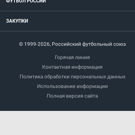
ФУТБОЛ РОССИИ
Международные
Комитеты и комиссии
Спонсоры и партнеры
Титулы и трофеи
Футбол
Женщины
Турниры сборных
ЗАКУПКИ
Регионы
Футзал
Студенты
Турниры клубов
Календарный план
Пляжный
Любители
© 1999-2026, Российский футбольный союз
Документы
Мини-футбол
Спортшколы
Горячая линия
Контактная информация
ПОДА-футбол
Дети
Политика обработки персональных данных
Футбольное двоеборье
Ветераны
Использование информации
Полная версия сайта
Интерактивный
Спортсмены с ОВЗ