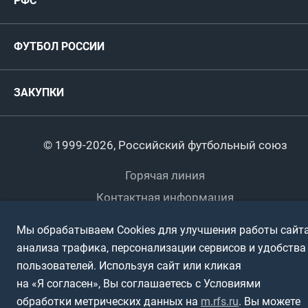
РФС
Футзал
ФИФА/УЕФА
Руководство
Антидопинг
Пляжный футбол
ФУТБОЛ РОССИИ
Международные
Комитеты и комиссии
Спонсоры и партнеры
Титулы и трофеи
Футбол
Женщины
Турниры сборных
ЗАКУПКИ
Регионы
Футзал
Студенты
Турниры клубов
Календарный план
Пляжный
Любители
© 1999-2026, Российский футбольный союз
Документы
Мини-футбол
Спортшколы
Горячая линия
Контактная информация
ПОДА-футбол
Дети
Политика обработки персональных данных
Мы обрабатываем Cookies для улучшения работы сайта
Футбольное двоеборье
Ветераны
Использование информации
анализа трафика, персонализации сервисов и удобства
Полная версия сайта
пользователей. Используя сайт или кликая
Интерактивный
Спортсмены с ОВЗ
на «Я согласен», Вы соглашаетесь с Условиями
обработки метрических данных на
m.rfs.ru
. Вы можете