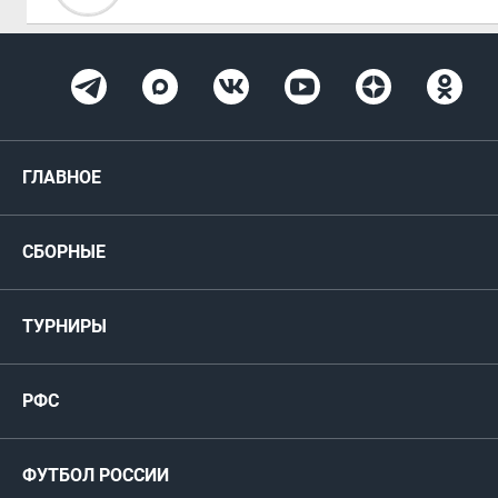
ГЛАВНОЕ
Новости
СБОРНЫЕ
Медиа
Мужские
ТУРНИРЫ
Карта болельщика
Женские
РФС
Пресс-центр
РФС
Футзал
ФИФА/УЕФА
Руководство
Антидопинг
Пляжный футбол
ФУТБОЛ РОССИИ
Международные