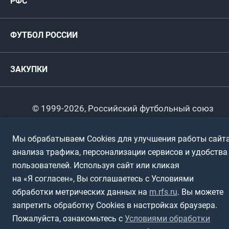
РФС
Футзал
ФИФА/УЕФА
Руководство
Антидопинг
Пляжный футбол
ФУТБОЛ РОССИИ
Международные
Комитеты и комиссии
Спонсоры и партнеры
Титулы и трофеи
Футбол
Женщины
Турниры сборных
ЗАКУПКИ
Регионы
Футзал
Студенты
Турниры клубов
Календарный план
Пляжный
Любители
© 1999-2026, Российский футбольный союз
Документы
Мини-футбол
Спортшколы
Горячая линия
Мы обрабатываем Cookies для улучшения работы сайта
Контактная информация
анализа трафика, персонализации сервисов и удобства
ПОДА-футбол
Дети
Политика обработки персональных данных
пользователей. Используя сайт или кликая
Футбольное двоеборье
Ветераны
на «Я согласен», Вы соглашаетесь с Условиями
Использование информации
обработки метрических данных на
m.rfs.ru
. Вы можете
Полная версия сайта
Интерактивный
Спортсмены с ОВЗ
запретить обработку Cookies в настройках браузера.
Пожалуйста, ознакомьтесь с
Условиями обработки