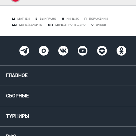
М
МАТЧЕЙ
В
ВЫИГРАНО
Н
НИЧЬИХ
П
ПОРАЖЕНИЙ
МЗ
МЯЧЕЙ ЗАБИТО
МП
МЯЧЕЙ ПРОПУЩЕНО
О
ОЧКОВ
ГЛАВНОЕ
Новости
СБОРНЫЕ
Медиа
Мужские
ТУРНИРЫ
Карта болельщика
Женские
РФС
Пресс-центр