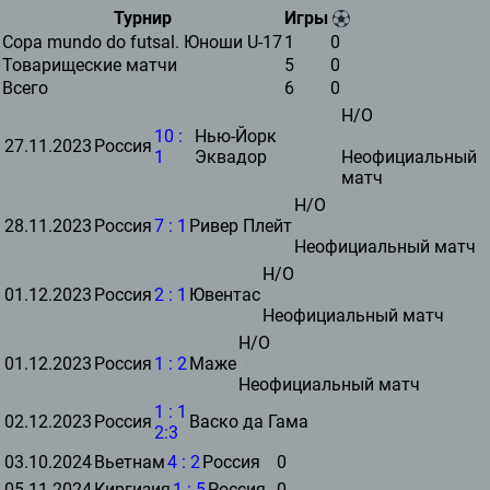
Турнир
Игры
Copa mundo do futsal. Юноши U-17
1
0
Товарищеские матчи
5
0
Всего
6
0
Н/О
10
:
Нью-Йорк
27.11.2023
Россия
1
Эквадор
Неофициальный
матч
Н/О
28.11.2023
Россия
7
:
1
Ривер Плейт
Неофициальный матч
Н/О
01.12.2023
Россия
2
:
1
Ювентас
Неофициальный матч
Н/О
01.12.2023
Россия
1
:
2
Маже
Неофициальный матч
1
:
1
02.12.2023
Россия
Васко да Гама
2:3
03.10.2024
Вьетнам
4
:
2
Россия
0
05.11.2024
Киргизия
1
:
5
Россия
0