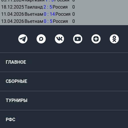
18.12.2025
Таиланд
2
:
5
Россия
0
11.04.2026
Вьетнам
0
:
14
Россия
0
13.04.2026
Вьетнам
0
:
5
Россия
0
ГЛАВНОЕ
Новости
СБОРНЫЕ
Медиа
Мужские
ТУРНИРЫ
Карта болельщика
Женские
РФС
Пресс-центр
РФС
Футзал
ФИФА/УЕФА