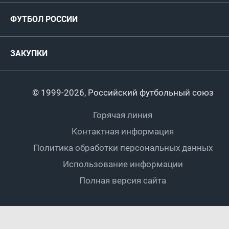
Руководство
Антидопинг
Пляжный футбол
ФУТБОЛ РОССИИ
Международные
Комитеты и комиссии
Спонсоры и партнеры
Титулы и трофеи
Футбол
Женщины
Турниры сборных
ЗАКУПКИ
Регионы
Футзал
Студенты
Турниры клубов
Календарный план
Пляжный
Любители
© 1999-2026, Российский футбольный союз
Документы
Мини-футбол
Спортшколы
Горячая линия
Контактная информация
ПОДА-футбол
Дети
Политика обработки персональных данных
Футбольное двоеборье
Ветераны
Использование информации
Полная версия сайта
Интерактивный
Спортсмены с ОВЗ