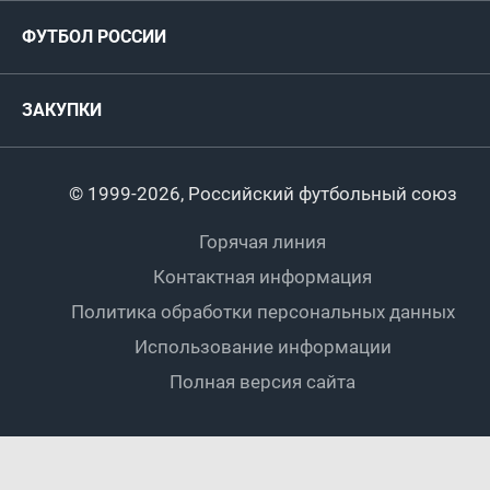
Руководство
Антидопинг
Пляжный футбол
ФУТБОЛ РОССИИ
Международные
Комитеты и комиссии
Спонсоры и партнеры
Титулы и трофеи
Футбол
Женщины
Турниры сборных
ЗАКУПКИ
Регионы
Футзал
Студенты
Турниры клубов
Календарный план
Пляжный
Любители
© 1999-2026, Российский футбольный союз
Документы
Мини-футбол
Спортшколы
Горячая линия
Контактная информация
ПОДА-футбол
Дети
Политика обработки персональных данных
Футбольное двоеборье
Ветераны
Использование информации
Полная версия сайта
Интерактивный
Спортсмены с ОВЗ