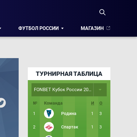
ФУТБОЛ РОССИИ
МАГАЗИН
ТУРНИРНАЯ ТАБЛИЦА
FONBET Кубок России 2026/2027. Путь РПЛ. Группа А
№
Команда
И
О
1
Родина
1
3
2
Спартак
1
3