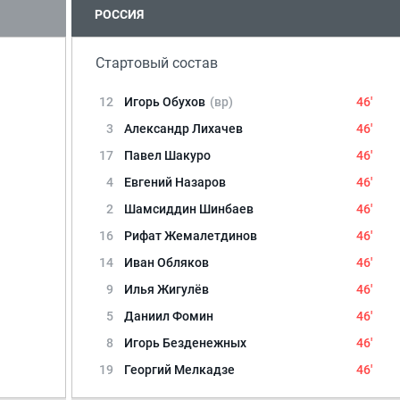
РОССИЯ
Стартовый состав
12
Игорь Обухов
(вр)
46'
3
Александр Лихачев
46'
17
Павел Шакуро
46'
4
Евгений Назаров
46'
2
Шамсиддин Шинбаев
46'
16
Рифат Жемалетдинов
46'
14
Иван Обляков
46'
9
Илья Жигулёв
46'
5
Даниил Фомин
46'
8
Игорь Безденежных
46'
19
Георгий Мелкадзе
46'