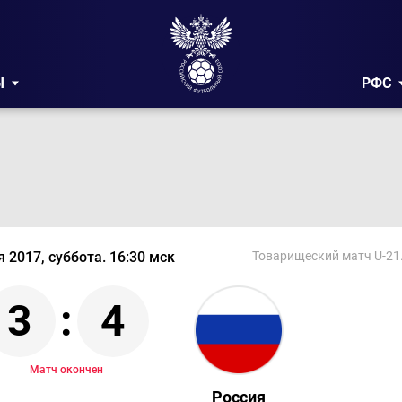
Ы
РФС
я 2017, суббота. 16:30 мск
Товарищеский матч U-21
3
:
4
Матч окончен
Россия