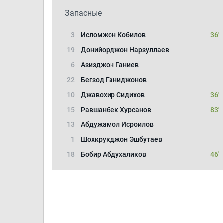
Запасные
3
Исломжон Кобилов
36'
19
Донийорджон Нарзуллаев
6
Азизджон Ганиев
22
Бегзод Ганиджонов
10
Джавохир Сидихов
36'
15
Равшанбек Хурсанов
83'
13
Абдужамол Исроилов
1
Шохкрукджон Эшбутаев
18
Бобир Абдухаликов
46'