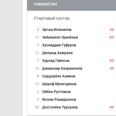
УЗБЕКИСТАН
Стартовый состав
4
Эргаш Исмаилов
36'
11
Забихилло Уринбаев
83'
5
Хусниддин Гуфуров
12
Дилшод Хамраев
7
Хурсид Гийосов
83'
16
Джавохир Кахрамонов
36'
8
Сардорбек Азимов
17
Шароф Мухитдинов
2
Ойбек Рустамов
9
Ислом Рашидханов
20
Достонбек Турсунов
46'