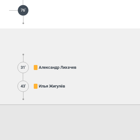
76'
31'
Александр Лихачев
43'
Илья Жигулёв