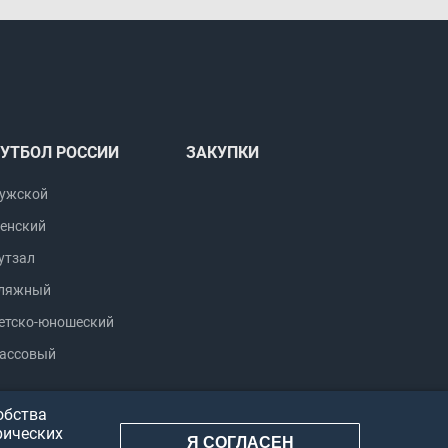
УТБОЛ РОССИИ
ЗАКУПКИ
ужской
енский
утзал
ляжный
етско-юношеский
ассовый
обства
рических
Я СОГЛАСЕН