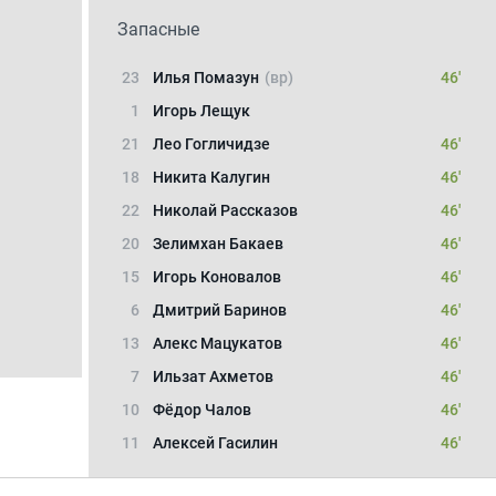
Запасные
23
Илья Помазун
(вр)
46'
1
Игорь Лещук
21
Лео Гогличидзе
46'
18
Никита Калугин
46'
22
Николай Рассказов
46'
20
Зелимхан Бакаев
46'
15
Игорь Коновалов
46'
6
Дмитрий Баринов
46'
13
Алекс Мацукатов
46'
7
Ильзат Ахметов
46'
10
Фёдор Чалов
46'
11
Алексей Гасилин
46'