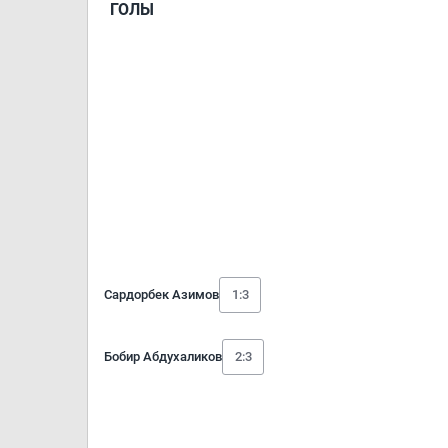
ГОЛЫ
Сардорбек Азимов
1:3
Бобир Абдухаликов
2:3