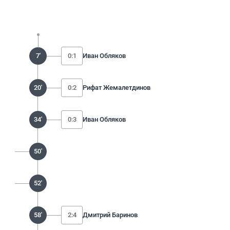
7'
0:1
Иван Обляков
20'
0:2
Рифат Жемалетдинов
34'
0:3
Иван Обляков
50'
52'
58'
2:4
Дмитрий Баринов