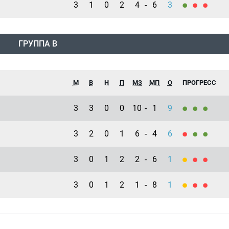
3
1
0
2
4
-
6
3
ГРУППА B
М
В
Н
П
МЗ
МП
О
ПРОГРЕСС
3
3
0
0
10
-
1
9
3
2
0
1
6
-
4
6
3
0
1
2
2
-
6
1
3
0
1
2
1
-
8
1