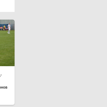
-
онов