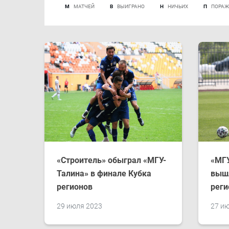
М
МАТЧЕЙ
В
ВЫИГРАНО
Н
НИЧЬИХ
П
ПОРАЖ
«Строитель» обыграл «МГУ-
«МГУ
Талина» в финале Кубка
вышл
регионов
реги
29 июля 2023
27 и