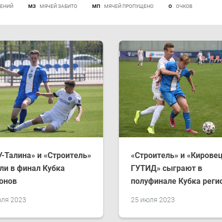
ЕНИЙ
МЗ
МЯЧЕЙ ЗАБИТО
МП
МЯЧЕЙ ПРОПУЩЕНО
О
ОЧКОВ
-Талина» и «Строитель»
«Строитель» и «Кировец
и в финал Кубка
ГУТИД» сыграют в
онов
полуфинале Кубка реги
юля 2023
25 июля 2023