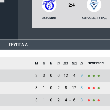
2:4
ЖАСМИН
КИРОВЕЦ-ГУТИД
ГРУППА А
М
В
Н
П
МЗ
МП
О
ПРОГРЕСС
3
3
0
0
12
-
4
9
3
1
0
2
8
-
12
3
3
1
0
2
4
-
6
3