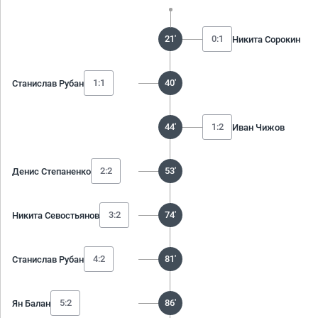
21'
0:1
Никита Сорокин
1:1
40'
Станислав Рубан
44'
1:2
Иван Чижов
2:2
53'
Денис Степаненко
3:2
74'
Никита Севостьянов
4:2
81'
Станислав Рубан
5:2
86'
Ян Балан