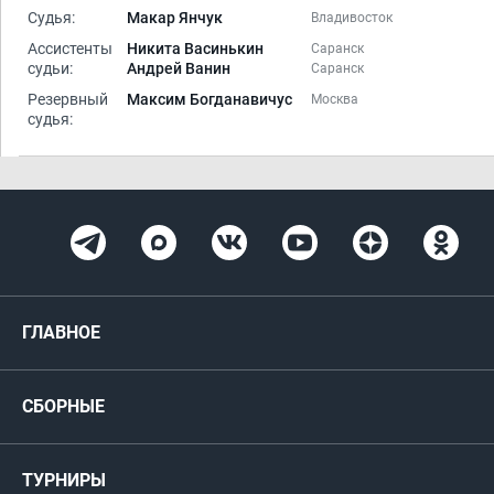
Судья:
Макар Янчук
Владивосток
Ассистенты
Никита Васинькин
Саранск
судьи:
Андрей Ванин
Саранск
Резервный
Максим Богданавичус
Москва
судья:
ГЛАВНОЕ
Новости
СБОРНЫЕ
Медиа
Мужские
ТУРНИРЫ
Карта болельщика