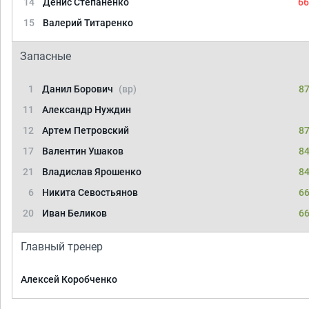
14
Денис Степаненко
66
15
Валерий Титаренко
Запасные
1
Данил Борович
(вр)
87
11
Александр Нуждин
12
Артем Петровский
87
17
Валентин Ушаков
84
21
Владислав Ярошенко
84
6
Никита Севостьянов
66
20
Иван Беликов
66
Главный тренер
Алексей Коробченко