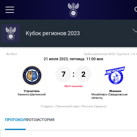
Кубок регионов 2023
Футбол
Кубок регионов 2023. Группа А, 1-й 
21 июля 2023, пятница. 11:00 мск
7
:
2
Матч окончен
Строитель
Жасмин
Каменск-Шахтинский
Михайловск (Свердловская
область)
Стадион: «​Ленинский парк​»​ (Россия, Саранск)
ПРОТОКОЛ
ФОТО
ИСТОРИЯ