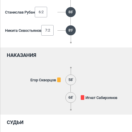
6:2
88'
Станислав Рубан
7:2
89'
Никита Севостьянов
НАКАЗАНИЯ
58'
Егор Скворцов
68'
Игнат Сабирзянов
СУДЬИ