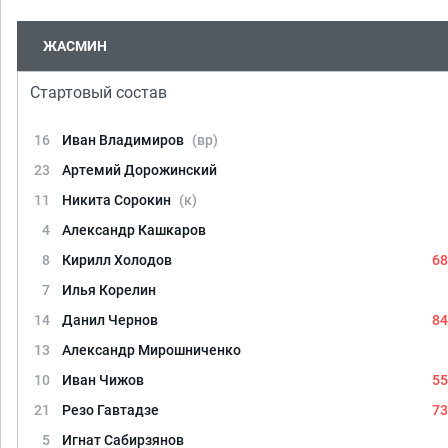
ЖАСМИН
Стартовый состав
16
Иван Владимиров
(вр)
23
Артемий Дорожинский
11
Никита Сорокин
(к)
4
Александр Кашкаров
8
Кирилл Холодов
68
7
Илья Корелин
14
Данил Чернов
84
13
Александр Мирошниченко
10
Иван Чижов
55
21
Резо Гавтадзе
73
5
Игнат Сабирзянов