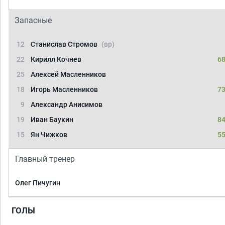
Запасные
12
Станислав Стромов
(вр)
22
Кирилл Кочнев
68
25
Алексей Масленников
18
Игорь Масленников
73
9
Александр Анисимов
19
Иван Баукин
84
15
Ян Чижков
55
Главный тренер
Олег Пичугин
ГОЛЫ