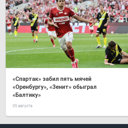
​«Спартак»​ забил пять мячей
«Оренбургу»​, «Зенит»​ обыграл
«Балтику»​
05 августа