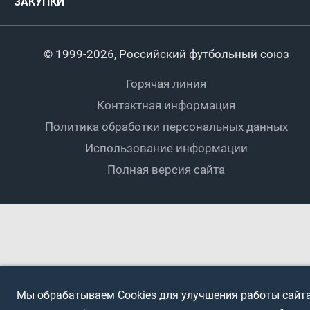
ЗАКУПКИ
Регионы
Футзал
Студенты
Турниры клубов
Календарный план
Пляжный
Любители
© 1999-2026, Российский футбольный союз
Документы
Мини-футбол
Спортшколы
Горячая линия
Контактная информация
ПОДА-футбол
Дети
Политика обработки персональных данных
Футбольное двоеборье
Ветераны
Использование информации
Полная версия сайта
Интерактивный
Спортсмены с ОВЗ
Мы обрабатываем Cookies для улучшения работы сайта