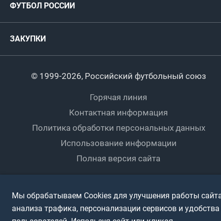
ФУТБОЛ РОССИИ
Международные
Комитеты и комиссии
Спонсоры и партнеры
Титулы и трофеи
Футбол
Женщины
Турниры сборных
ЗАКУПКИ
Регионы
Футзал
Студенты
Турниры клубов
Календарный план
Пляжный
Любители
© 1999-2026, Российский футбольный союз
Документы
Мини-футбол
Спортшколы
Горячая линия
Контактная информация
ПОДА-футбол
Дети
Политика обработки персональных данных
Футбольное двоеборье
Ветераны
Использование информации
Полная версия сайта
Интерактивный
Спортсмены с ОВЗ
Мы обрабатываем Cookies для улучшения работы сайта
анализа трафика, персонализации сервисов и удобства