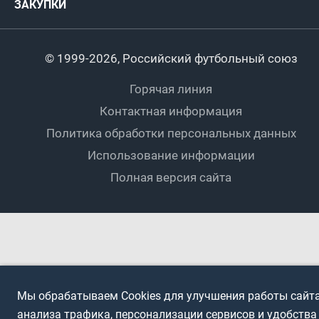
ЗАКУПКИ
Регионы
Футзал
Студенты
Турниры клубов
Календарный план
Пляжный
Любители
© 1999-2026, Российский футбольный союз
Документы
Мини-футбол
Спортшколы
Горячая линия
Контактная информация
ПОДА-футбол
Дети
Политика обработки персональных данных
Футбольное двоеборье
Ветераны
Использование информации
Полная версия сайта
Интерактивный
Спортсмены с ОВЗ
Мы обрабатываем Cookies для улучшения работы сайта
анализа трафика, персонализации сервисов и удобства