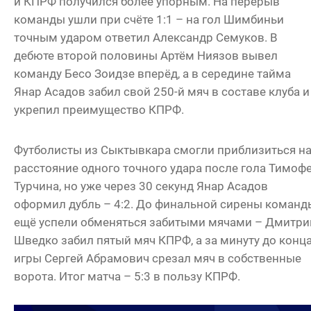
и КПРФ получился более упорным. На перерыв
команды ушли при счёте 1:1 – на гол Шимбиньи
точным ударом ответил Александр Семуков. В
дебюте второй половины Артём Ниязов вывел
команду Бесо Зоидзе вперёд, а в середине тайма
Янар Асадов забил свой 250-й мяч в составе клуба и
укрепил преимущество КПРФ.
Футболисты из Сыктывкара смогли приблизиться н
расстояние одного точного удара после гола Тимоф
Турчина, но уже через 30 секунд Янар Асадов
оформил дубль – 4:2. До финальной сирены команд
ещё успели обменяться забитыми мячами – Дмитри
Шведко забил пятый мяч КПРФ, а за минуту до конц
игры Сергей Абрамович срезал мяч в собственные
ворота. Итог матча – 5:3 в пользу КПРФ.