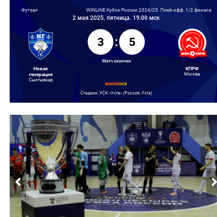
Футзал
WINLINE Кубок России 2024/25. Плей-офф. 1/2 финала
2 мая 2025, пятница. 19:00 мск
3
:
5
Матч окончен
Новая
КПРФ
генерация
Москва
Сыктывкар
Стадион: УСК «Ухта» (Россия, Ухта)