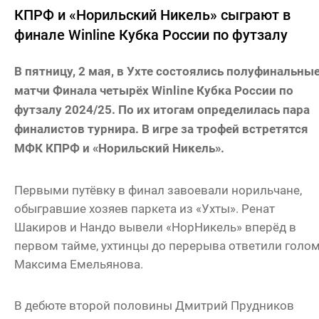
КПРФ и «​Норильский Никель» сыграют в
финале Winline Кубка России по футзалу
В пятницу, 2 мая, в Ухте состоялись полуфинальны
матчи Финала четырёх Winline Кубка России по
футзалу 2024/25. По их итогам определилась пара
финалистов турнира. В игре за трофей встретятся
МФК КПРФ и «Норильский Никель».
Первыми путёвку в финал завоевали норильчане,
обыгравшие хозяев паркета из «Ухты». Ренат
Шакиров и Нандо вывели «НорНикель» вперёд в
первом тайме, ухтинцы до перерыва ответили голо
Максима Емельянова.
В дебюте второй половины Дмитрий Прудников