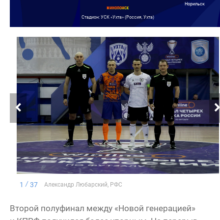
Норильск
Стадион: УСК «Ухта» (Россия, Ухта)
1
37
Александр Любарский, РФС
Второй полуфинал между «Новой генерацией»