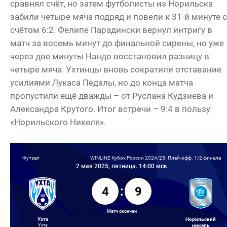
сравнял счёт, но затем футболисты из Норильска
забили четыре мяча подряд и повели к 31-й минуте 
счётом 6:2. Фелипе Парадински вернул интригу в
матч за восемь минут до финальной сирены, но уже
через две минуты Нандо восстановил разницу в
четыре мяча. Ухтинцы вновь сократили отставание
усилиями Лукаса Педалы, но до конца матча
пропустили ещё дважды – от Руслана Кудзиева и
Александра Крутого. Итог встречи – 9:4 в пользу
«Норильского Никеля».
Футзал
WINLINE Кубок России 2024/25. Плей-офф. 1/2 финала
2 мая 2025, пятница. 14:00 мск
4
:
9
Матч окончен
Ухта
Норильский
Ухта
никель