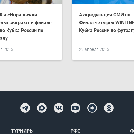
 и «​Норильский
Аккредитация СМИ на
ль» сыграют в финале
Финал четырёх WINLIN
ine Кубка России по
Кубка России по футзал
алу
ая 2025
29 апреля 2025
ТУРНИРЫ
РФС
Ф