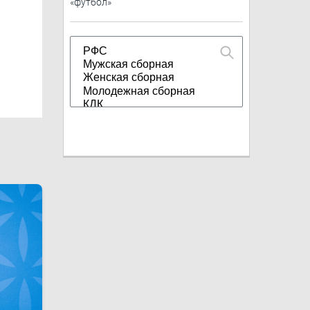
«футбол»