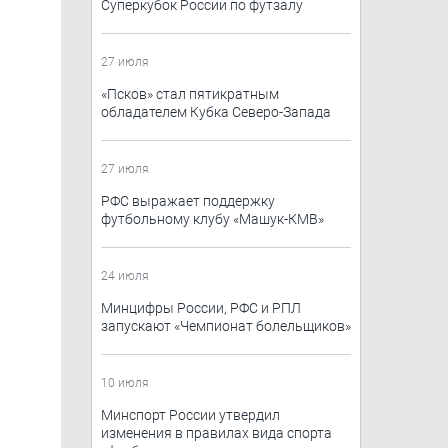
Суперкубок России по футзалу
27 июля
«Псков» стал пятикратным
обладателем Кубка Северо-Запада
27 июля
РФС выражает поддержку
футбольному клубу «Машук-КМВ»
24 июля
Минцифры России, РФС и РПЛ
запускают «Чемпионат болельщиков»
10 июля
Минспорт России утвердил
изменения в правилах вида спорта