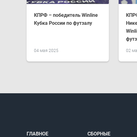
КПРФ – победитель Winline
КПРФ
Кубка России по футзалу
Нике
Winl
футз
04 мая 2025
02 м
ГЛАВНОЕ
СБОРНЫЕ