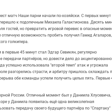
ест матч Наши парни начали по-хозяйски. С первых минут
перешло к подопечным Михаила Галактионова. Десять ми
оля гостей, но превратить игровой перевес в опасные моме
е отличную возможность пробить получил Гамид Агаларов,
кого голкипера.
в первые 45 минут стал Эдгар Севикян, регулярно
 передачи партнёров, но довести дело до акцентированно
да успешно использовала "второй темп" атак и угрожала
поле разгорелись страсти, и арбитру пришлось охлаждать 
рерыва обе команды успели получить целых пять. Первые 
орной России. Отличный момент был у Даниила Хлусевича,
коре у Даниила появилась ещё одна великолепная
ьзовать передачу своего будущего партнёра по "Спартаку"