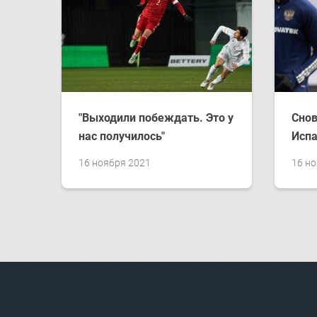
"Выходили побеждать. Это у
Снов
нас получилось"
Исп
16 ноября 2021
16 н