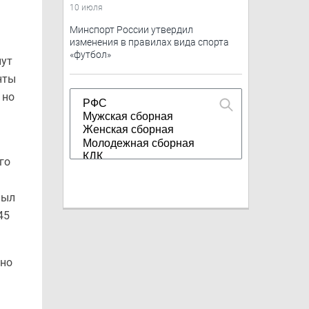
10 июля
Минспорт России утвердил
изменения в правилах вида спорта
«футбол»
нут
нты
 но
го
пыл
45
 но