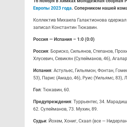
16 ноября в Химках молодёжная сборная 
Европы 2023 года
. Соперником нашей ком
Коллектив Михаила Галактионова одержал п
записал Константин Тюкавин.
Россия — Испания – 1:0 (0:0)
Россия
: Бориско, Сильянов, Степанов, Прох
Хлусевич, Севикян (Сулейманов, 46), Агалар
Испания
: Астульес, Гильямон, Фонтан, Гоме
53), Парис (Амадо, 46), Руис (Уильямс, 83), 
Гол
: Тюкавин, 60.
Предупреждения
: Туррьентес, 34. Марадиш
62. Сулейманов, 73. Мухин, 89.
Судьи
: Йохем, Хониг, Схаап (все — Нидерла