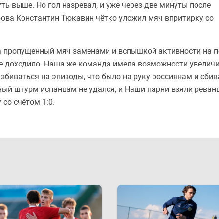
ть выше. Но гол назревал, и уже через две минуты после
ова Константин Тюкавин чётко уложил мяч впритирку со
а пропущенный мяч заменами и вспышкой активности на п
не доходило. Наша же команда имела возможности увелич
азбиваться на эпизоды, что было на руку россиянам и сбив
ый штурм испанцам не удался, и Наши парни взяли реван
 со счётом 1:0.