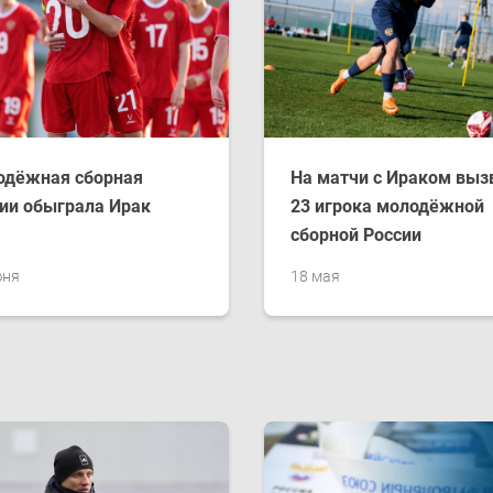
одёжная сборная
На матчи с Ираком вы
ии обыграла Ирак
23 игрока молодёжной
сборной России
юня
18 мая