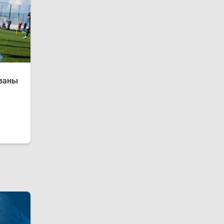
званы