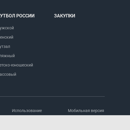
УТБОЛ РОССИИ
ЗАКУПКИ
ужской
енский
утзал
ляжный
етско-юношеский
ассовый
Использование
Мобильная версия
информации
сайта