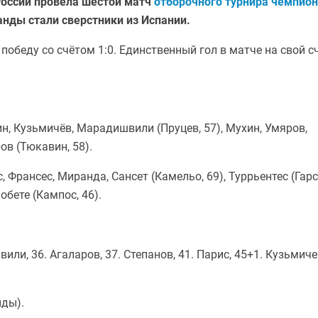
России провела шестой матч
отборочного турнира чемпио
анды стали сверстники из Испании.
обеду со счётом 1:0. Единственный гол в матче на свой с
ин, Кузьмичёв, Марадишвили (Пруцев, 57), Мухин, Умяров,
ов (Тюкавин, 58).
с, Франсес, Миранда, Сансет (Камельо, 69), Туррьентес (Гарс
Лобете (Кампос, 46).
вили, 36. Агаларов, 37. Степанов, 41. Парис, 45+1. Кузьмиче
нды).