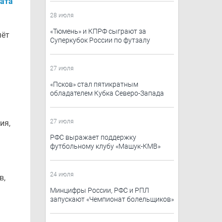
ната
28 июля
​«Тюмень»​ и КПРФ сыграют за
чёт
Суперкубок России по футзалу
27 июля
«Псков» стал пятикратным
обладателем Кубка Северо-Запада
27 июля
ия,
РФС выражает поддержку
футбольному клубу «Машук-КМВ»
24 июля
в,
Минцифры России, РФС и РПЛ
запускают «Чемпионат болельщиков»