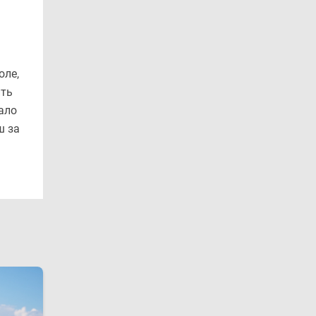
оле,
ить
ало
ш за