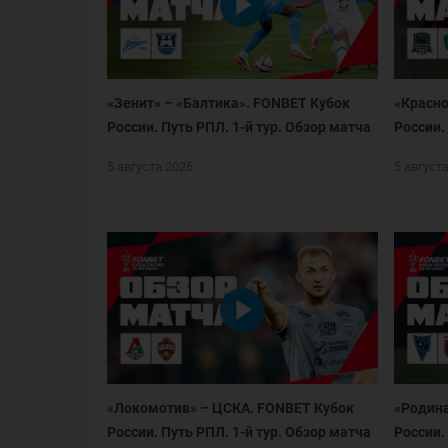
«Зенит» – «Балтика». FONBET Кубок
«Красно
России. Путь РПЛ. 1-й тур. Обзор матча
России.
5 августа 2026
5 август
«Локомотив» – ЦСКА. FONBET Кубок
«Родина
России. Путь РПЛ. 1-й тур. Обзор матча
России.