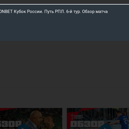
ONBET Кубок России. Путь РПЛ. 6-й тур. Обзор матча