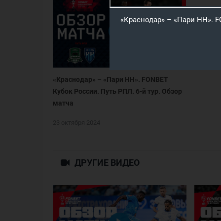
«Краснодар» – «Пари НН». F
«Краснодар» – «Пари НН». FONBET
Кубок России. Путь РПЛ. 6-й тур. Обзор
матча
23 октября 2024
ДРУГИЕ ВИДЕО