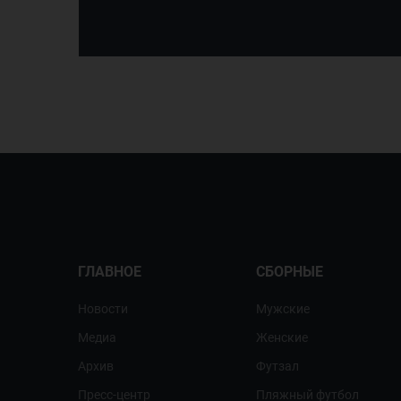
ГЛАВНОЕ
СБОРНЫЕ
Новости
Мужские
Медиа
Женские
Архив
Футзал
Пресс-центр
Пляжный футбол