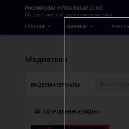
РОССИЙСКИЙ ФУТБОЛЬНЫЙ СОЮЗ
Общероссийская общественная организация
ГЛАВНОЕ
СБОРНЫЕ
ТУРНИР
Медиатека
ВИДЕОМАТЕРИАЛЫ
ЗАПРОШЕННОЕ ВИДЕО