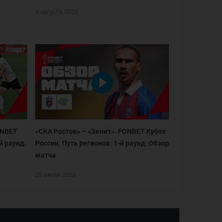
4 августа 2026
ONBET
«СКА Ростов» – «Зенит». FONBET Кубок
й раунд.
России. Путь регионов. 1-й раунд. Обзор
матча
29 июля 2026