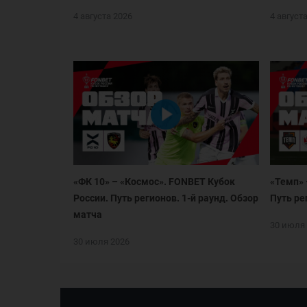
4 августа 2026
4 август
«ФК 10» – «Космос». FONBET Кубок
«Темп» 
России. Путь регионов. 1-й раунд. Обзор
Путь ре
матча
30 июля
30 июля 2026