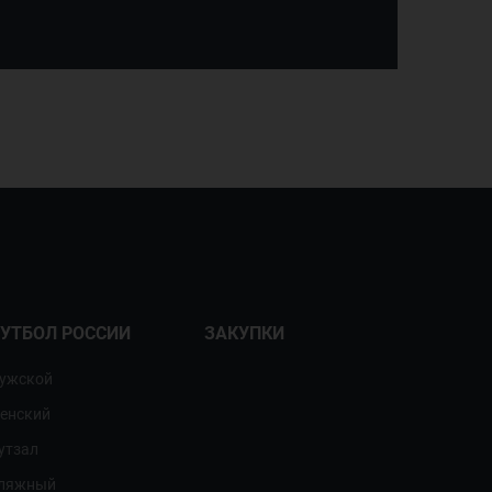
УТБОЛ РОССИИ
ЗАКУПКИ
ужской
енский
утзал
ляжный