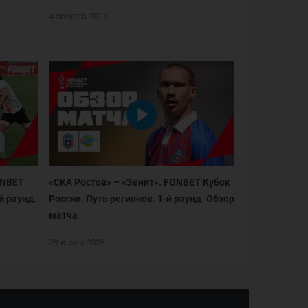
4 августа 2026
ONBET
«СКА Ростов» – «Зенит». FONBET Кубок
й раунд.
России. Путь регионов. 1-й раунд. Обзор
матча
29 июля 2026