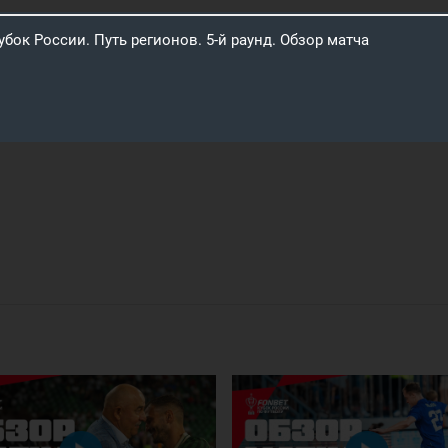
бок России. Путь регионов. 5-й раунд. Обзор матча