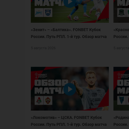
«Зенит» – «Балтика». FONBET Кубок
«Красно
России. Путь РПЛ. 1-й тур. Обзор матча
России.
5 августа 2026
5 август
«Локомотив» – ЦСКА. FONBET Кубок
«Родина
России. Путь РПЛ. 1-й тур. Обзор матча
России.