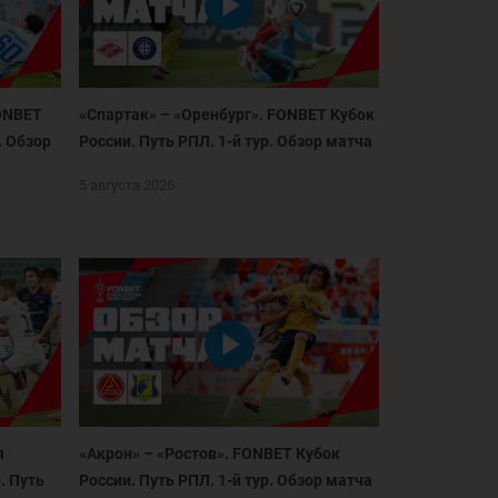
ONBET
«Спартак» – «Оренбург». FONBET Кубок
. Обзор
России. Путь РПЛ. 1-й тур. Обзор матча
5 августа 2026
я
«Акрон» – «Ростов». FONBET Кубок
. Путь
России. Путь РПЛ. 1-й тур. Обзор матча