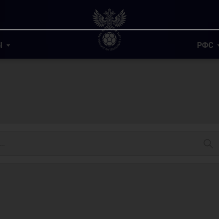
Ы
РФС