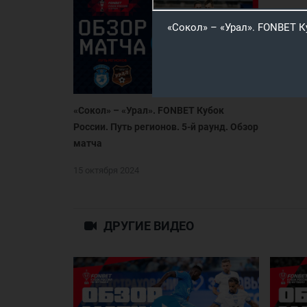
«Сокол» – «Урал». FONBET Ку
«Сокол» – «Урал». FONBET Кубок
России. Путь регионов. 5-й раунд. Обзор
матча
15 октября 2024
ДРУГИЕ ВИДЕО