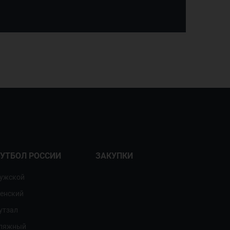
УТБОЛ РОССИИ
ЗАКУПКИ
ужской
енский
утзал
ляжный