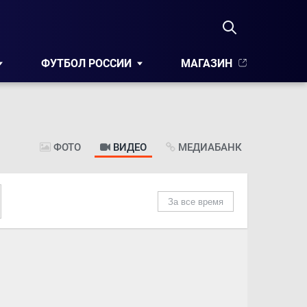
ФУТБОЛ РОССИИ
МАГАЗИН
ФОТО
ВИДЕО
МЕДИАБАНК
За все время