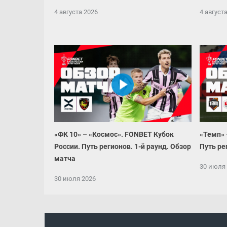
4 августа 2026
4 август
«ФК 10» – «Космос». FONBET Кубок
«Темп» 
России. Путь регионов. 1-й раунд. Обзор
Путь ре
матча
30 июля
30 июля 2026