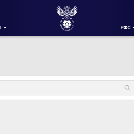
Ы
РФС