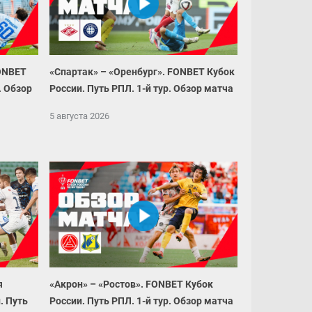
ONBET
«Спартак» – «Оренбург». FONBET Кубок
. Обзор
России. Путь РПЛ. 1-й тур. Обзор матча
5 августа 2026
я
«Акрон» – «Ростов». FONBET Кубок
. Путь
России. Путь РПЛ. 1-й тур. Обзор матча