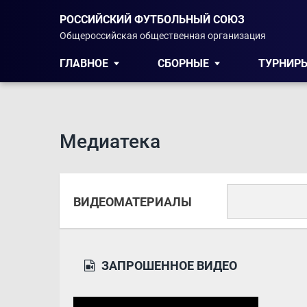
РОССИЙСКИЙ ФУТБОЛЬНЫЙ СОЮЗ
Общероссийская общественная организация
ГЛАВНОЕ
СБОРНЫЕ
ТУРНИР
Медиатека
ВИДЕОМАТЕРИАЛЫ
ЗАПРОШЕННОЕ ВИДЕО