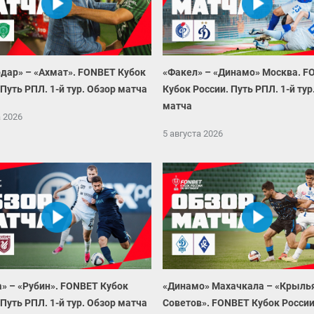
дар» – «Ахмат». FONBET Кубок
«Факел» – «Динамо» Москва. F
 Путь РПЛ. 1-й тур. Обзор матча
Кубок России. Путь РПЛ. 1-й тур
матча
а 2026
5 августа 2026
» – «Рубин». FONBET Кубок
«Динамо» Махачкала – «Крыль
 Путь РПЛ. 1-й тур. Обзор матча
Советов». FONBET Кубок России