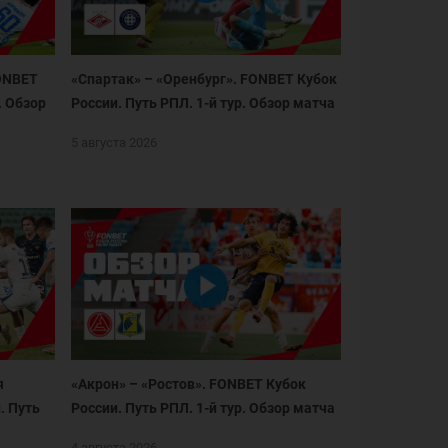
ONBET
«Спартак» – «Оренбург». FONBET Кубок
. Обзор
России. Путь РПЛ. 1-й тур. Обзор матча
5 августа 2026
я
«Акрон» – «Ростов». FONBET Кубок
. Путь
России. Путь РПЛ. 1-й тур. Обзор матча
4 августа 2026