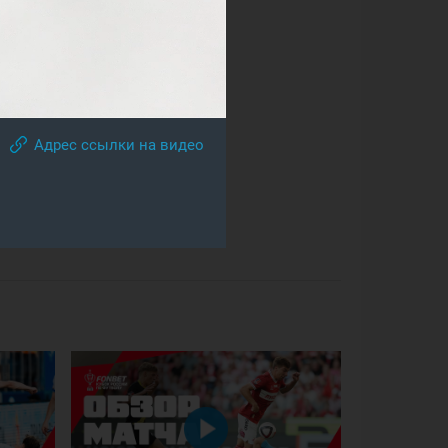
Адрес ссылки на видео