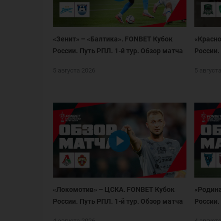
«Зенит» – «Балтика». FONBET Кубок
«Красно
России. Путь РПЛ. 1-й тур. Обзор матча
России.
5 августа 2026
5 август
«Локомотив» – ЦСКА. FONBET Кубок
«Родина
России. Путь РПЛ. 1-й тур. Обзор матча
России.
4 августа 2026
4 август