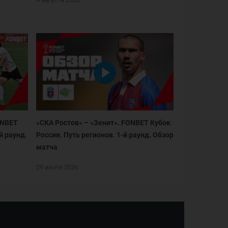
ONBET
«СКА Ростов» – «Зенит». FONBET Кубок
й раунд.
России. Путь регионов. 1-й раунд. Обзор
матча
29 июля 2026