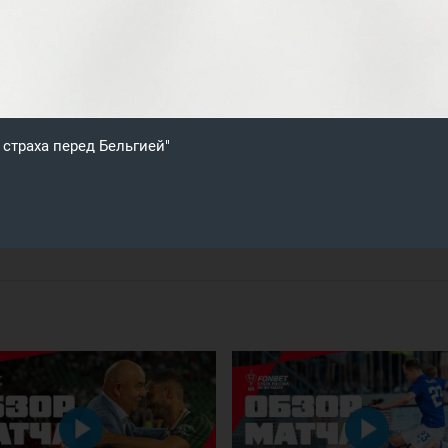
страха перед Бельгией"