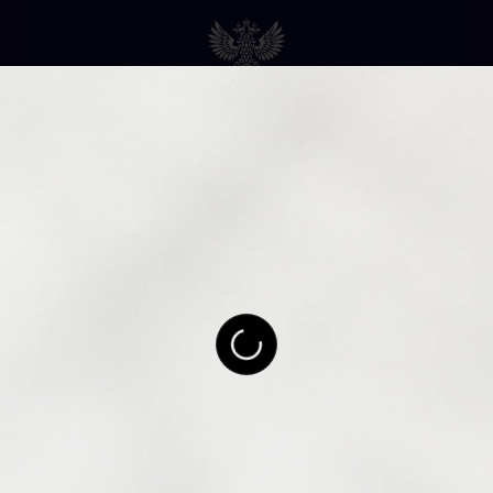
Ы
РФС