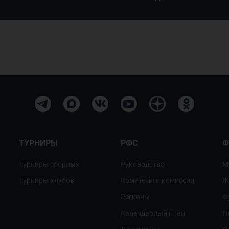
ТУРНИРЫ
РФС
Ф
Турниры сборных
Руководство
М
Турниры клубов
Комитеты и комиссии
Ж
Регионы
Ф
Календарный план
П