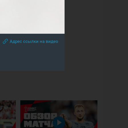
Адрес ссылки на видео