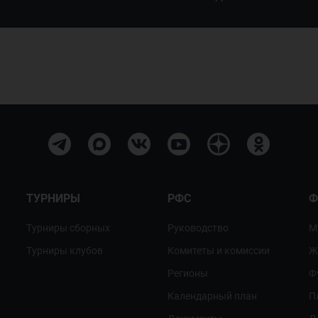
ТУРНИРЫ
РФС
Ф
Турниры сборных
Руководство
М
Турниры клубов
Комитеты и комиссии
Ж
Регионы
Ф
Календарный план
П