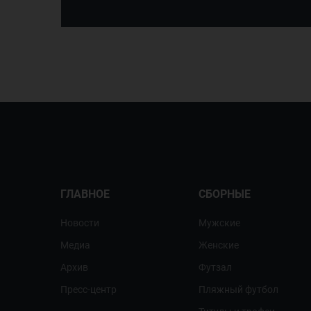
ГЛАВНОЕ
СБОРНЫЕ
Новости
Мужские
Медиа
Женские
Архив
Футзал
Пресс-центр
Пляжный футбол