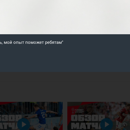
ь, мой опыт поможет ребятам"