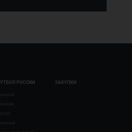
УТБОЛ РОССИИ
ЗАКУПКИ
ужской
енский
утзал
ляжный