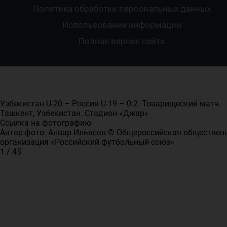
Политика обработки персональных данных
Футбольное двоеборье
Ветераны
Использование информации
Полная версия сайта
Интерактивный
Спортсмены с ОВЗ
Узбекистан U-20 – Россия U-19 – 0:2. Товарищеский матч.
Ташкент, Узбекистан. Стадион «Джар»
Ссылка на фотографию
Автор фото: Анвар Ильясов © Общероссийская обществен
организация «Российский футбольный союз»
1 / 45