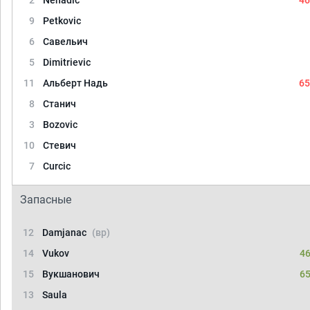
2
Nenadic
46
9
Petkovic
6
Савельич
5
Dimitrievic
11
Альберт Надь
65
8
Станич
3
Bozovic
10
Стевич
7
Curcic
Запасные
12
Damjanac
(вр)
14
Vukov
46
15
Вукшанович
65
13
Saula