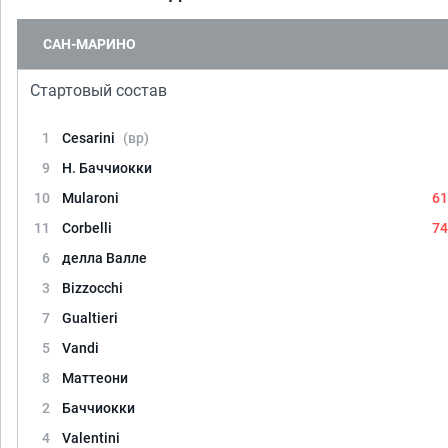
САН-МАРИНО
Стартовый состав
1
Cesarini
(вр)
9
Н. Баччиокки
10
Mularoni
61
11
Corbelli
74
6
делла Валле
3
Bizzocchi
7
Gualtieri
5
Vandi
8
Маттеони
2
Баччиокки
4
Valentini