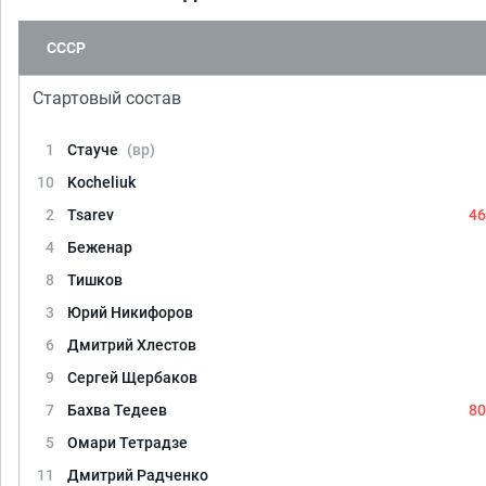
СССР
Стартовый состав
1
Стауче
(вр)
10
Kocheliuk
2
Tsarev
46
4
Беженар
8
Тишков
3
Юрий Никифоров
6
Дмитрий Хлестов
9
Сергей Щербаков
7
Бахва Тедеев
80
5
Омари Тетрадзе
11
Дмитрий Радченко