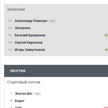
Запасные
12
Александр Помазун
(вр)
13
Леоненко
16
Евгений Бушманов
80
14
Сергей Кирьяков
15
Игорь Симутенков
46
ВЕНГРИЯ
Стартовый состав
1
Золтан Вег
(вр)
8
Бодог