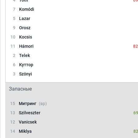
4
Tóth
69
7
Komódi
5
Lazar
9
Orosz
10
Kocsis
11
Hámori
82
2
Telek
6
Куттор
3
Szönyi
Запасные
15
Митринг
(вр)
13
Szilveszter
69
12
Vanicsek
14
Miklya
82