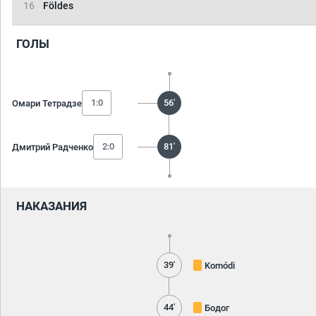
16
Földes
ГОЛЫ
1:0
56'
Омари Тетрадзе
2:0
81'
Дмитрий Радченко
НАКАЗАНИЯ
39'
Komódi
44'
Бодог