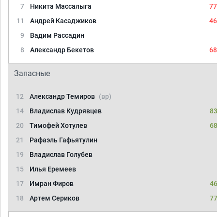
7
Никита Массалыга
77
11
Андрей Касаджиков
46
9
Вадим Рассадин
8
Александр Бекетов
68
Запасные
12
Александр Темиров
(вр)
14
Владислав Кудрявцев
83
20
Тимофей Хотулев
68
21
Рафаэль Гафьятулин
19
Владислав Голубев
15
Илья Еремеев
17
Имран Фиров
46
18
Артем Сериков
77