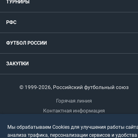
ТУРНИРЫ
Карта болельщика
Женские
РФС
Пресс-центр
РФС
Футзал
ФИФА/УЕФА
Руководство
Антидопинг
Пляжный футбол
ФУТБОЛ РОССИИ
Международные
Комитеты и комиссии
Спонсоры и партнеры
Титулы и трофеи
Футбол
Женщины
Турниры сборных
ЗАКУПКИ
Регионы
Футзал
Студенты
Турниры клубов
Календарный план
Пляжный
Любители
© 1999-2026, Российский футбольный союз
Документы
Мини-футбол
Спортшколы
Горячая линия
Контактная информация
ПОДА-футбол
Дети
Политика обработки персональных данных
Мы обрабатываем Cookies для улучшения работы сайта
Футбольное двоеборье
Ветераны
Использование информации
анализа трафика, персонализации сервисов и удобства