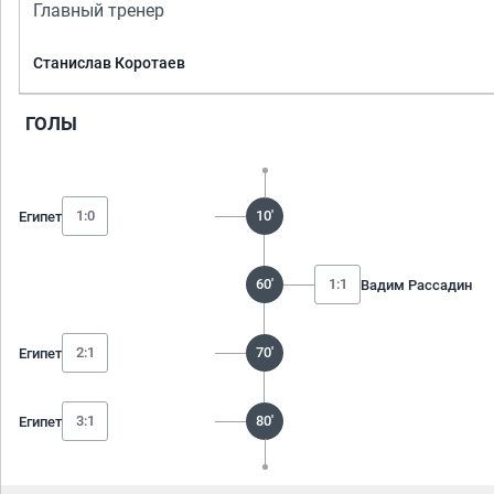
Главный тренер
Станислав Коротаев
ГОЛЫ
1:0
10'
Египет
60'
1:1
Вадим Рассадин
2:1
70'
Египет
3:1
80'
Египет