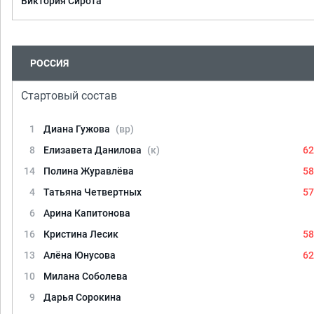
Виктория Сирота
РОССИЯ
Стартовый состав
1
Диана Гужова
(вр)
8
Елизавета Данилова
(к)
62
14
Полина Журавлёва
58
4
Татьяна Четвертных
57
6
Арина Капитонова
16
Кристина Лесик
58
13
Алёна Юнусова
62
10
Милана Соболева
9
Дарья Сорокина