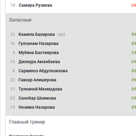
18
Самира Рузиева
34
Запасные
12
Камила Бакирова
(вр)
89
16
Гулсанам Назарова
89
4
Мубина Бахтиярова
34
19
Дилнура Аманбаева
69
8
Сарвиноз Абдулазизова
83
22
Гавхар Алишерова
89
13
Тулкиной Махмудова
89
23
Санобар Шоимова
69
14
Нозима Назарова
89
Главный тренер