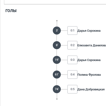
ГОЛЫ
3'
0:1
Дарья Сорокина
8'
0:2
Елизавета Данилов
19'
0:3
Дарья Сорокина
61'
0:4
Полина Фролова
74'
0:5
Дана Добровицкая