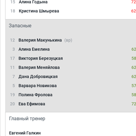
15
Алина Годына
72
18
Кристина Шмырева
62
Запасные
12
Валерия Макунькина
(вр)
3
Алина Емелина
62
17
Виктория Березуцкая
58
11
Валерия Меняйлова
62
7
Дана Добровицкая
62
5
Варвара Новикова
57
19
Полина Фролова
58
20
Ева Ефимова
72
Главный тренер
Евгений Галкин