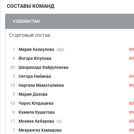
СОСТАВЫ КОМАНД
УЗБЕКИСТАН
Стартовый состав
1
Мария Халкулова
(вр)
89
9
Йогора Юсупова
89
20
Шахризода Хайруллаева
3
Ситора Набиева
69
10
Наргиза Маматалиева
89
5
Мария Дахова
15
Чарос Юлдашева
83
6
Камила Кушатова
89
17
Мохина Акбарова
(к)
69
7
Мехрангиз Хамидова
89