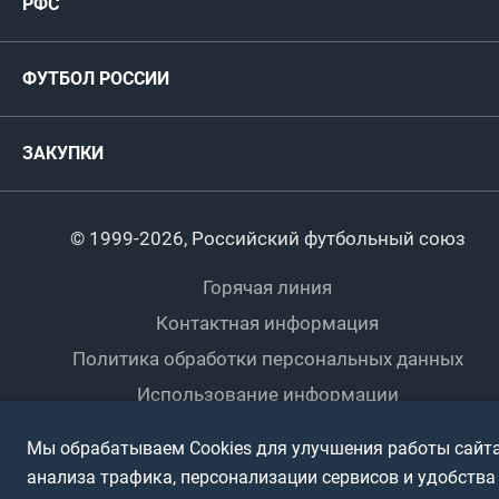
РФС
Футзал
ФИФА/УЕФА
Руководство
Антидопинг
Пляжный футбол
ФУТБОЛ РОССИИ
Международные
Комитеты и комиссии
Спонсоры и партнеры
Титулы и трофеи
Футбол
Женщины
Турниры сборных
ЗАКУПКИ
Регионы
Футзал
Студенты
Турниры клубов
Календарный план
Пляжный
Любители
© 1999-2026, Российский футбольный союз
Документы
Мини-футбол
Спортшколы
Горячая линия
Контактная информация
ПОДА-футбол
Дети
Политика обработки персональных данных
Футбольное двоеборье
Ветераны
Использование информации
Полная версия сайта
Интерактивный
Спортсмены с ОВЗ
Мы обрабатываем Cookies для улучшения работы сайта
анализа трафика, персонализации сервисов и удобства