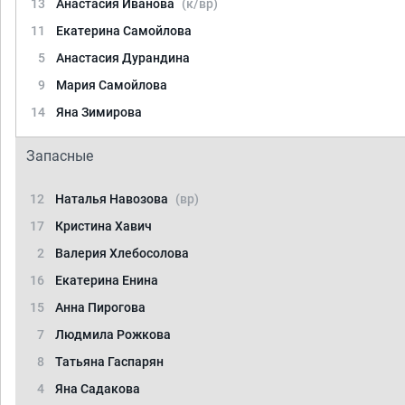
13
Анастасия Иванова
(к/вр)
11
Екатерина Самойлова
5
Анастасия Дурандина
9
Мария Самойлова
14
Яна Зимирова
Запасные
12
Наталья Навозова
(вр)
17
Кристина Хавич
2
Валерия Хлебосолова
16
Екатерина Енина
15
Анна Пирогова
7
Людмила Рожкова
8
Татьяна Гаспарян
4
Яна Садакова