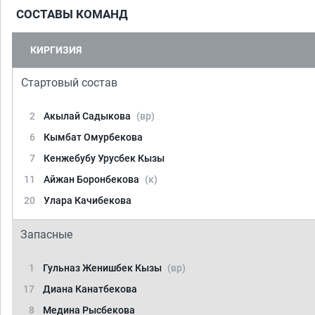
СОСТАВЫ КОМАНД
КИРГИЗИЯ
Стартовый состав
2
Акылай Садыкова
(вр)
6
Кымбат Омурбекова
7
Кенжебубу Урусбек Кызы
11
Айжан Боронбекова
(к)
20
Улара Качибекова
Запасные
1
Гульназ Женишбек Кызы
(вр)
17
Диана Канатбекова
8
Медина Рысбекова