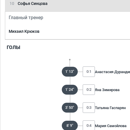
10
Софья Синцова
Главный тренер
Михаил Крюков
ГОЛЫ
1' 13''
0:1
Анастасия Дуранди
1' 24''
0:2
Яна Зимирова
3' 50''
0:3
Татьяна Гаспарян
8' 9''
0:4
Мария Самойлова