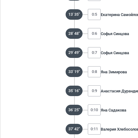
13' 35''
0:5
Екатерина Самойло
28' 48''
0:6
Софья Синцова
29' 49''
0:7
Софья Синцова
33' 19''
0:8
Яна Зимирова
35' 16''
0:9
Анастасия Дуранди
36' 25''
0:10
Яна Садакова
37' 42''
0:11
Валерия Хлебосоло