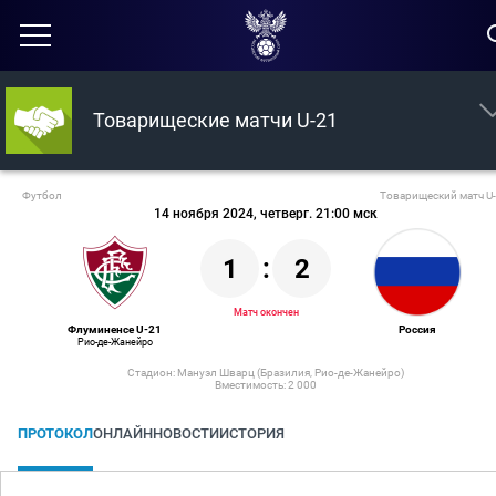
Товарищеские матчи U-21
Футбол
Товарищеский матч U
14 ноября 2024, четверг. 21:00 мск
1
:
2
Матч окончен
Флуминенсе U-21
Россия
Рио-де-Жанейро
Стадион: Мануэл Шварц (Бразилия, Рио-де-Жанейро)
Вместимость: 2 000
ПРОТОКОЛ
ОНЛАЙН
НОВОСТИ
ИСТОРИЯ