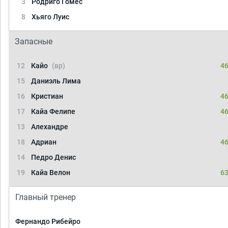
3
Родриго Гомес
8
Хьяго Луис
Запасные
12
Кайо
(вр)
46
15
Даниэль Лима
16
Кристиан
46
17
Кайа Фелипе
46
13
Алехандре
18
Адриан
46
14
Педро Денис
19
Кайа Велон
63
Главный тренер
Фернандо Рибейро