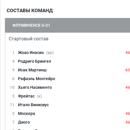
СОСТАВЫ КОМАНД
ФЛУМИНЕНСЕ U-21
Стартовый состав
1
Жоао Инасио
(вр)
46
4
Родриго Брингел
9
Исак Мартинш
63
6
Рафаэль Монтейро
10
Хьяго Насименто
46
5
Фрейтас
(к)
11
Итало Винисиус
2
Москера
46
7
Диого
46