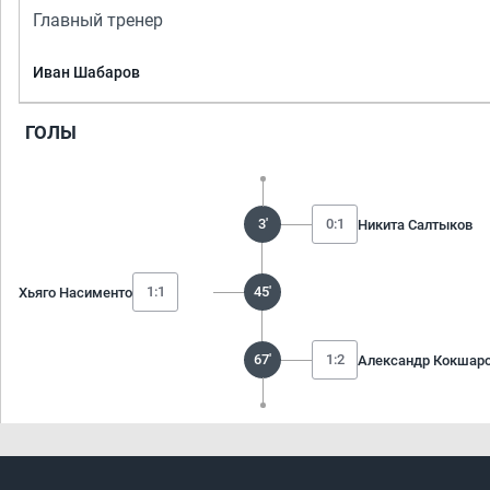
Главный тренер
Иван Шабаров
ГОЛЫ
3'
0:1
Никита Салтыков
1:1
45'
Хьяго Насименто
67'
1:2
Александр Кокшар