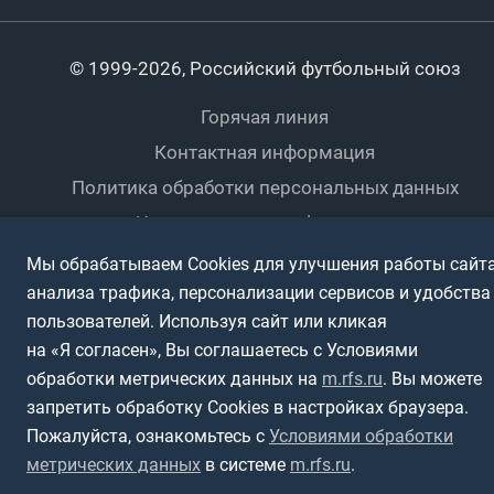
Футзал
Студенты
Турниры клубов
Календарный план
Пляжный
Любители
© 1999-2026, Российский футбольный союз
Документы
Мини-футбол
Спортшколы
Горячая линия
Контактная информация
ПОДА-футбол
Дети
Политика обработки персональных данных
Футбольное двоеборье
Ветераны
Использование информации
Полная версия сайта
Мы обрабатываем Cookies для улучшения работы сайта
Интерактивный
Спортсмены с ОВЗ
анализа трафика, персонализации сервисов и удобства
пользователей. Используя сайт или кликая
на «Я согласен», Вы соглашаетесь с Условиями
обработки метрических данных на
m.rfs.ru
. Вы можете
запретить обработку Cookies в настройках браузера.
Пожалуйста, ознакомьтесь с
Условиями обработки
метрических данных
в системе
m.rfs.ru
.