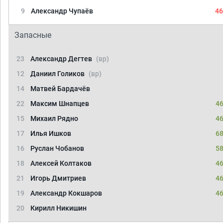
9
Александр Чупаёв
46
Запасные
23
Александр Дегтев
(вр)
12
Даниил Голиков
(вр)
14
Матвей Бардачёв
22
Максим Шнапцев
46
15
Михаил Рядно
46
17
Илья Ишков
68
16
Руслан Чобанов
58
18
Алексей Колтаков
46
21
Игорь Дмитриев
46
19
Александр Кокшаров
46
20
Кирилл Никишин