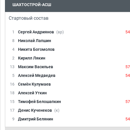
ШАХТОСТРОЙ-АСШ
Стартовый состав
1
Сергей Андриянов
(вр)
54
8
Николай Лапшин
4
Никита Богомолов
2
Кирилл Лякин
13
Максим Васильев
57
5
Алексей Медведев
54
16
Семён Кулумаев
18
Алексей Уткин
15
Тимофей Белошапкин
57
17
Денис Кученеков
(к)
9
Дмитрий Белянин
54