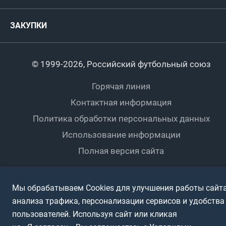
Комитеты и комиссии
Спонсоры и партнеры
Титулы и трофеи
Футбол
Женщины
Турниры сборных
ЗАКУПКИ
Регионы
Футзал
Студенты
Турниры клубов
Календарный план
Пляжный
Любители
© 1999-2026, Российский футбольный союз
Документы
Мини-футбол
Спортшколы
Горячая линия
Контактная информация
ПОДА-футбол
Дети
Политика обработки персональных данных
Футбольное двоеборье
Ветераны
Использование информации
Полная версия сайта
Интерактивный
Спортсмены с ОВЗ
Мы обрабатываем Cookies для улучшения работы сайта
анализа трафика, персонализации сервисов и удобства
пользователей. Используя сайт или кликая