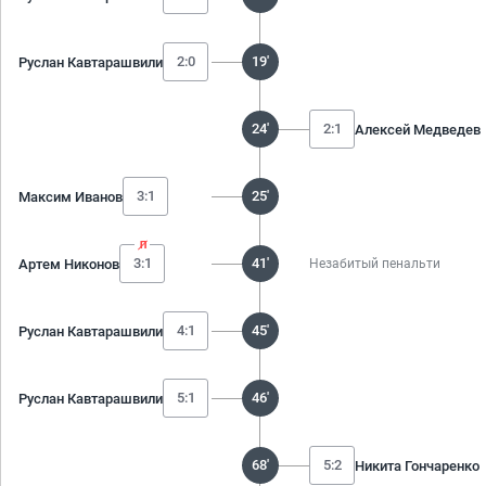
2:0
19'
Руслан Кавтарашвили
24'
2:1
Алексей Медведев
3:1
25'
Максим Иванов
3:1
41'
Артем Никонов
Незабитый пенальти
4:1
45'
Руслан Кавтарашвили
5:1
46'
Руслан Кавтарашвили
68'
5:2
Никита Гончаренко