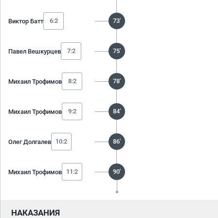
6:2
73'
Виктор Батт
7:2
75'
Павел Вешкурцев
8:2
78'
Михаил Трофимов
9:2
84'
Михаил Трофимов
10:2
86'
Олег Долгалев
11:2
90'
Михаил Трофимов
НАКАЗАНИЯ