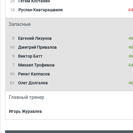
20
Гегам Костанян
10
Руслан Кавтарашвили
64
Запасные
8
Евгений Лизунов
46
99
Дмитрий Привалов
46
9
Виктор Батт
46
7
Михаил Трофимов
64
90
Ринат Каппасов
83
Олег Долгалев
46
Главный тренер
Игорь Журавлев