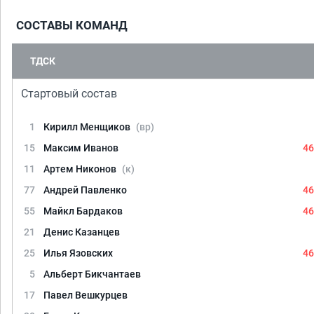
СОСТАВЫ КОМАНД
ТДСК
Стартовый состав
1
Кирилл Менщиков
(вр)
15
Максим Иванов
46
11
Артем Никонов
(к)
77
Андрей Павленко
46
55
Майкл Бардаков
46
21
Денис Казанцев
25
Илья Язовских
46
5
Альберт Бикчантаев
17
Павел Вешкурцев