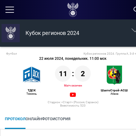
Кубок регионов 2024
Футбол
Кубок регионов 2024. Группа А, 3-й 
22 июля 2024, понедельник. 11:00 мск
11
:
2
Матч окончен
ТДСК
ШахтоСтрой-АСШ
Тюмень
Абаза
Стадион: «Старт» (Россия, Саранск)
Вместимость: 520
ПРОТОКОЛ
ОНЛАЙН
ФОТО
ИСТОРИЯ