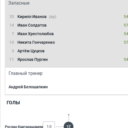
Запасные
35
Кирилл Иванов
(вр)
54
14
Иван Солдатов
57
7
Иван Хрестолюбов
54
10
Никита Гончаренко
57
3
Артём Цуцков
11
Ярослав Пургин
54
Главный тренер
Андрей Белошапкин
ГОЛЫ
1:0
15'
Руслан Кавтарашвили