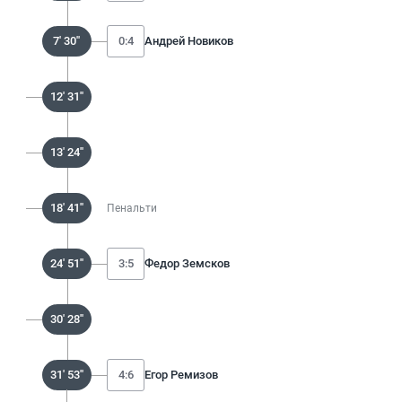
7' 30''
0:4
Андрей Новиков
12' 31''
13' 24''
18' 41''
Пенальти
24' 51''
3:5
Федор Земсков
30' 28''
31' 53''
4:6
Егор Ремизов