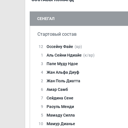
СЕНЕГАЛ
Стартовый состав
12
Оссейну Файе
(вр)
1
Аль Сейни Ндиайе
(к/вр)
3
Папе Муду Ндое
4
Жан Альфа Диуф
2
Жан Поль Диатта
6
Амар Самб
7
Сейдина Сене
9
Раоуль Менди
5
Мамаду Силла
10
Мамур Дианье