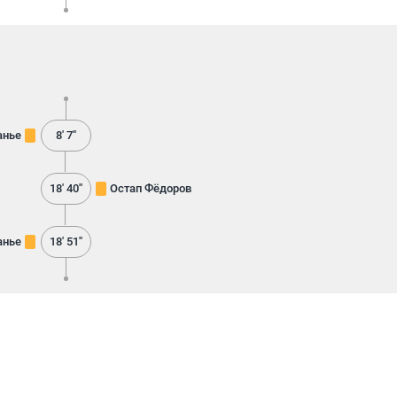
анье
8' 7''
18' 40''
Остап Фёдоров
анье
18' 51''