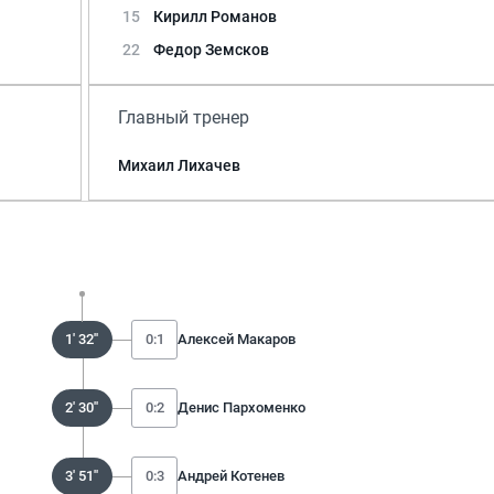
15
Кирилл Романов
22
Федор Земсков
Главный тренер
Михаил Лихачев
1' 32''
0:1
Алексей Макаров
2' 30''
0:2
Денис Пархоменко
3' 51''
0:3
Андрей Котенев