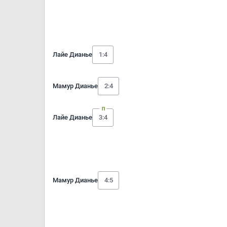
Лайе Дианье
1:4
Мамур Дианье
2:4
Лайе Дианье
3:4
Мамур Дианье
4:5