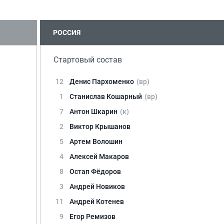
РОССИЯ
Стартовый состав
12
Денис Пархоменко
(вр)
1
Станислав Кошарный
(вр)
7
Антон Шкарин
(к)
2
Виктор Крышанов
5
Артем Волошин
4
Алексей Макаров
8
Остап Фёдоров
3
Андрей Новиков
11
Андрей Котенев
9
Егор Ремизов