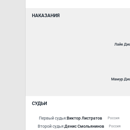
НАКАЗАНИЯ
Лайе Ди
Мамур Ди
СУДЬИ
Первый судья:
Виктор Листратов
Россия
Второй судья:
Денис Смольянинов
Россия