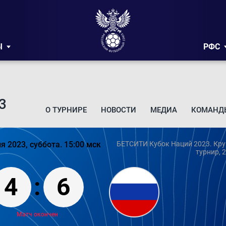
Ы
РФС
3
О ТУРНИРЕ
НОВОСТИ
МЕДИА
КОМАНД
я 2023, суббота. 15:00 мск
БЕТСИТИ Кубок Наций 2023. Кру
турнир, 2
4
:
6
Матч окончен