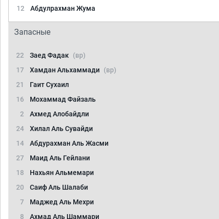
12
Абдулрахман Жума
Запасные
22
Заед Фадак
(вр)
17
Хамдан Альхаммади
(вр)
21
Гаит Сухаил
16
Мохаммад Файзаль
2
Ахмед Алобайдли
24
Хилал Аль Сувайди
14
Абдурахман Аль Жасми
27
Маид Аль Гейлани
18
Нахьян Альмемари
20
Саиф Аль Шалаби
7
Маджед Аль Мехри
8
Ахмад Аль Шаммари