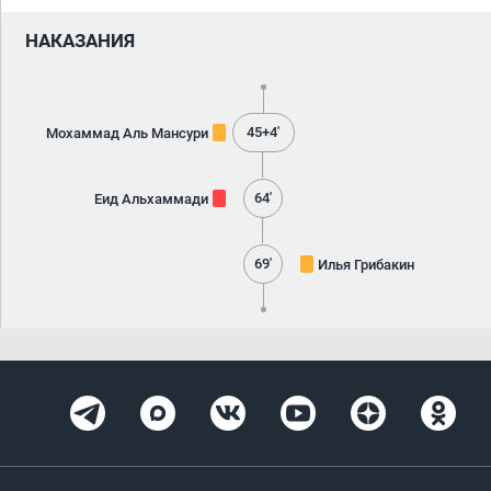
НАКАЗАНИЯ
45+4'
Мохаммад Аль Мансури
64'
Еид Альхаммади
69'
Илья Грибакин