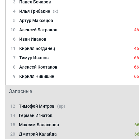
3
Павел Бочаров
4
Илья Грибакин
(к)
5
Артур Максецов
10
Алексей Батраков
46
6
Иван Иванов
11
Кирилл Богданец
46
7
Тимур Иванов
66
8
Алексей Колтаков
66
9
Кирилл Никишин
66
Запасные
12
Тимофей Митров
(вр)
14
Герман Игнатов
15
Максим Балахонов
66
20
Дмитрий Калайда
66