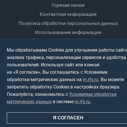
Мини-футбол
Спортшколы
Горячая линия
Контактная информация
ПОДА-футбол
Дети
Политика обработки персональных данных
Футбольное двоеборье
Ветераны
Использование информации
Полная версия сайта
Интерактивный
Спортсмены с ОВЗ
Мы обрабатываем Cookies для улучшения работы сайта
анализа трафика, персонализации сервисов и удобства
пользователей. Используя сайт или кликая
на «Я согласен», Вы соглашаетесь с Условиями
обработки метрических данных на
m.rfs.ru
. Вы можете
запретить обработку Cookies в настройках браузера.
Пожалуйста, ознакомьтесь с
Условиями обработки
метрических данных
в системе
m.rfs.ru
.
Я СОГЛАСЕН