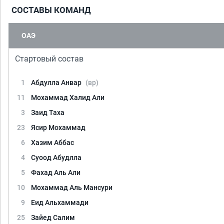
СОСТАВЫ КОМАНД
ОАЭ
Стартовый состав
1
Абдулла Анвар
(вр)
11
Мохаммад Халид Али
3
Заид Таха
23
Ясир Мохаммад
6
Хазим Аббас
4
Суоод Абудлла
5
Фахад Аль Али
10
Мохаммад Аль Мансури
9
Еид Альхаммади
25
Зайед Салим