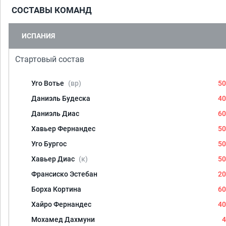
СОСТАВЫ КОМАНД
ИСПАНИЯ
Стартовый состав
Уго Вотье
(вр)
50
Даниэль Будеска
40
Даниэль Диас
60
Хавьер Фернандес
50
Уго Бургос
50
Хавьер Диас
(к)
50
Франсиско Эстебан
20
Борха Кортина
60
Хайро Фернандес
40
Мохамед Дахмуни
4