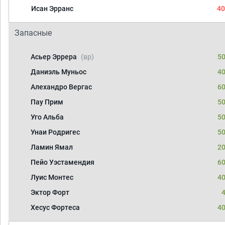
Исан Эрранс
40
Запасные
Асьер Эррера
(вр)
50
Даниэль Муньос
40
Алехандро Вергас
60
Пау Прим
50
Уго Альба
50
Унаи Родригес
50
Ламин Ямал
20
Пейо Уэстамендия
60
Луис Монтес
40
Эктор Форт
4
Хесус Фортеса
40