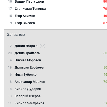
10
Вадим Пастушков
80
17
Станислав Топинка
70
15
Егор Акимов
46
9
Егор Сысоев
57
Запасные
12
Данил Ладоха
(вр)
20
Денис Трайгель
80
4
Никита Морозов
19
Дмитрий Ерофеев
80
6
Илья Зубенко
46
8
Александр Мециев
70
18
Кирилл Дударин
13
Валерий Озеров
11
Кирилл Чебураков
57