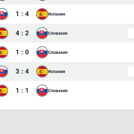
1
:
4
Испания
4
:
2
Словакия
1
:
0
Словакия
3
:
4
Испания
1
:
1
Словакия