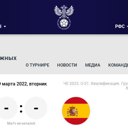
Ы
РФС
ежных
О ТУРНИРЕ
НОВОСТИ
МЕДИА
КОМАНД
9 марта 2022, вторник
ЧЕ 2023. U-21. Квалификация. Гру
8
-
:
-
Матч не начался