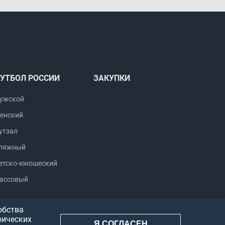
УТБОЛ РОССИИ
ЗАКУПКИ
ужской
енский
утзал
ляжный
етско-юношеский
ассовый
обства
рических
Я СОГЛАСЕН