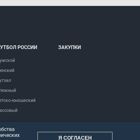
УТБОЛ РОССИИ
ЗАКУПКИ
ужской
енский
утзал
ляжный
етско-юношеский
ассовый
обства
рических
Я СОГЛАСЕН