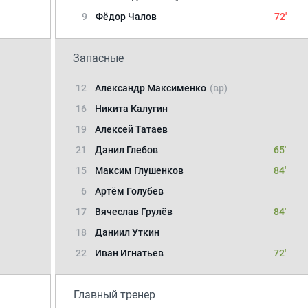
9
Фёдор Чалов
72'
Запасные
12
Александр Максименко
(вр)
16
Никита Калугин
19
Алексей Татаев
21
Данил Глебов
65'
15
Максим Глушенков
84'
6
Артём Голубев
17
Вячеслав Грулёв
84'
18
Даниил Уткин
22
Иван Игнатьев
72'
Главный тренер