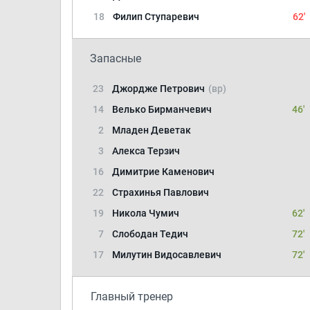
18
Филип Ступаревич
62'
Запасные
23
Джордже Петрович
(вр)
14
Велько Бирманчевич
46'
2
Младен Деветак
3
Алекса Терзич
16
Димитрие Каменович
22
Страхинья Павлович
19
Никола Чумич
62'
7
Слободан Тедич
72'
17
Милутин Видосавлевич
72'
Главный тренер