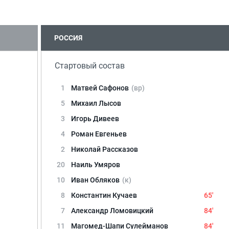
РОССИЯ
Стартовый состав
1
Матвей Сафонов
(вр)
5
Михаил Лысов
3
Игорь Дивеев
4
Роман Евгеньев
2
Николай Рассказов
20
Наиль Умяров
10
Иван Обляков
(к)
8
Константин Кучаев
65'
7
Александр Ломовицкий
84'
11
Магомед-Шапи Сулейманов
84'