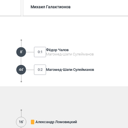
Михаил Галактионов
Фёдор Чалов
8'
0:1
Магомед-Шапи Сулейманов
44'
0:2
Магомед-Шапи Сулейманов
16'
Александр Ломовицкий