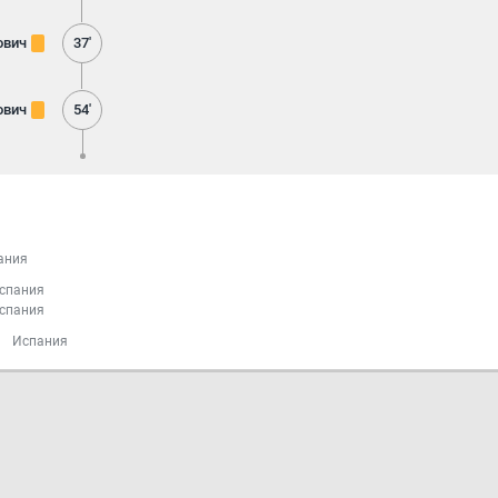
ович
37'
ович
54'
ания
спания
спания
Испания