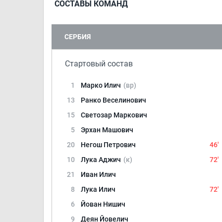
СОСТАВЫ КОМАНД
СЕРБИЯ
Стартовый состав
1
Марко Илич
(вр)
13
Ранко Веселинович
15
Светозар Маркович
5
Эрхан Машович
20
Негош Петрович
46'
10
Лука Аджич
(к)
72'
21
Иван Илич
8
Лука Илич
72'
6
Йован Нишич
9
Деян Йовелич