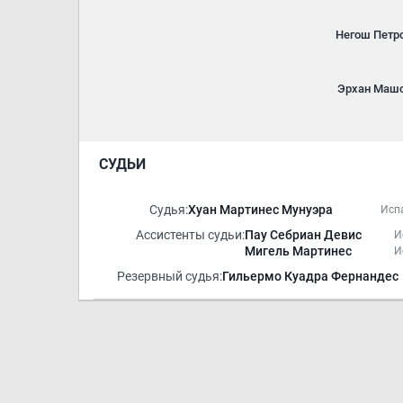
Негош Петр
Эрхан Маш
СУДЬИ
Судья:
Хуан Мартинес Мунуэра
Исп
Ассистенты судьи:
Пау Себриан Девис
И
Мигель Мартинес
И
Резервный судья:
Гильермо Куадра Фернандес