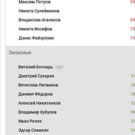
Максим Петров
59
Никита Сулейманов
Владислав Агалаков
59
Никита Иосифов
73
Дэнис Файзуллин
73
Запасные
Виталий Ботнарь
(вр)
Дмитрий Сухарев
73
Вячеслав Литвинов
78
Даниил Фёдоров
78
Алексей Никитенков
73
Владимир Хубулов
59
Иван Репях
73
Эдгар Севикян
73