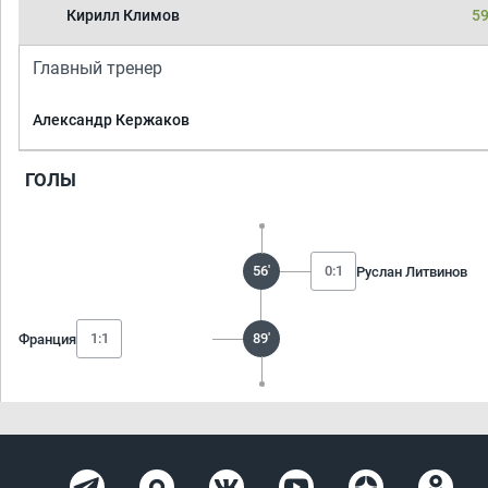
Кирилл Климов
59
Главный тренер
Александр Кержаков
ГОЛЫ
56'
0:1
Руслан Литвинов
1:1
89'
Франция