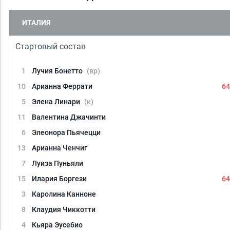
ИТАЛИЯ
Стартовый состав
1
Лучия Бонетто
(вр)
10
Арианна Феррати
64
5
Элена Линари
(к)
11
Валентина Джачинти
6
Элеонора Пьячецци
13
Арианна Ченчиг
7
Луиза Пуньяли
15
Илария Боргези
64
3
Каролина Канноне
8
Клаудия Чиккотти
4
Кьяра Эусебио