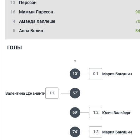
13
Перссон
16
Мимми Ларссон
90
4
Аманда Халлеше
70
5
Анна Велин
84
ГОЛЫ
10'
0:1
Мария Банушич
1:1
57'
Валентина Джачинти
69'
1:2
Юлия Вальберг
74'
1:3
Мария Банушич