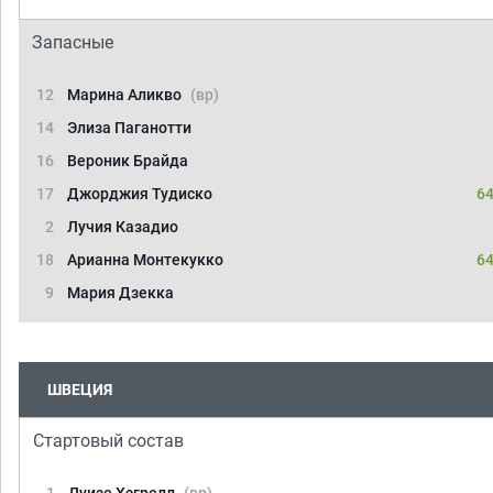
Запасные
12
Марина Аликво
(вр)
14
Элиза Паганотти
16
Вероник Брайда
17
Джорджия Тудиско
64
2
Лучия Казадио
18
Арианна Монтекукко
64
9
Мария Дзекка
ШВЕЦИЯ
Стартовый состав