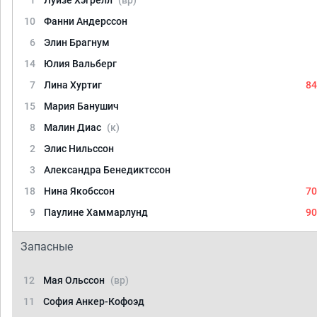
1
Луизе Хэгрелл
(вр)
10
Фанни Андерссон
6
Элин Брагнум
14
Юлия Вальберг
7
Лина Хуртиг
84
15
Мария Банушич
8
Малин Диас
(к)
2
Элис Нильссон
3
Александра Бенедиктссон
18
Нина Якобссон
70
9
Паулине Хаммарлунд
90
Запасные
12
Мая Ольссон
(вр)
11
София Анкер-Кофоэд